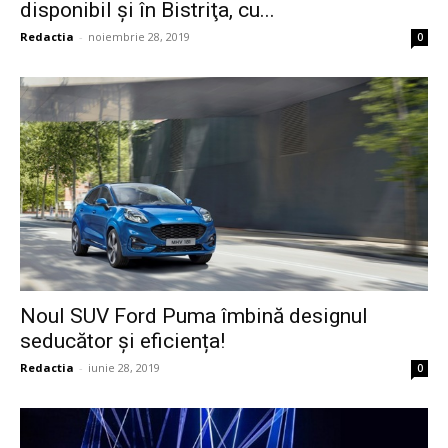
disponibil şi în Bistriţa, cu...
Redactia
-
noiembrie 28, 2019
0
Noul SUV Ford Puma îmbină designul
seducător și eficiența!
Redactia
-
iunie 28, 2019
0