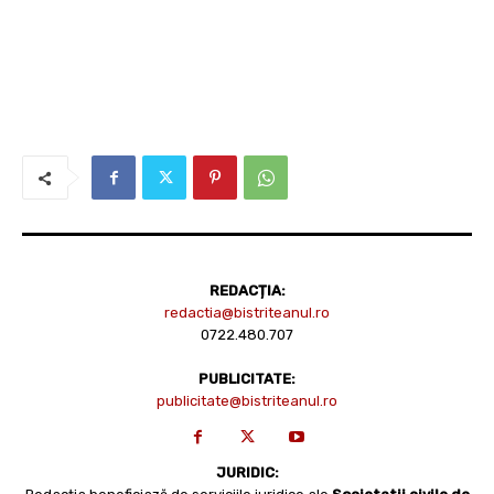
REDACȚIA:
redactia@bistriteanul.ro
0722.480.707
PUBLICITATE:
publicitate@bistriteanul.ro
JURIDIC: