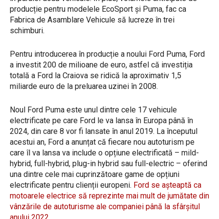
producție pentru modelele EcoSport și Puma, fac ca
Fabrica de Asamblare Vehicule să lucreze în trei
schimburi.
Pentru introducerea în producție a noului Ford Puma, Ford
a investit 200 de milioane de euro, astfel că investiția
totală a Ford la Craiova se ridică la aproximativ 1,5
miliarde euro de la preluarea uzinei în 2008.
Noul Ford Puma este unul dintre cele 17 vehicule
electrificate pe care Ford le va lansa în Europa până în
2024, din care 8 vor fi lansate în anul 2019. La începutul
acestui an, Ford a anunțat că fiecare nou autoturism pe
care îl va lansa va include o opțiune electrificată – mild-
hybrid, full-hybrid, plug-in hybrid sau full-electric – oferind
una dintre cele mai cuprinzătoare game de opțiuni
electrificate pentru clienții europeni.
Ford se așteaptă ca
motoarele electrice să reprezinte mai mult de jumătate din
vânzările de autoturisme ale companiei până la sfârșitul
anului 2022
.