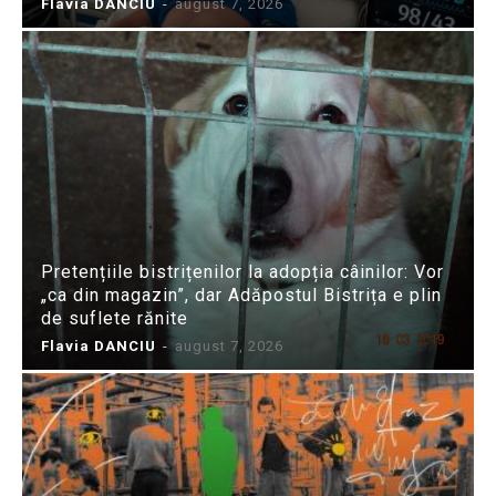
Flavia DANCIU
-
august 7, 2026
Pretențiile bistrițenilor la adopția câinilor: Vor
„ca din magazin”, dar Adăpostul Bistrița e plin
de suflete rănite
Flavia DANCIU
-
august 7, 2026