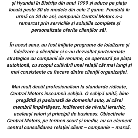
și Hyundai în Bistrița din anul 1999 și aduce pe piața
locală peste 30 de modele din cele 2 game. Fondată în
urmă cu 20 de ani, compania Central Motors s-a
remarcat prin serviciile și soluțiile complete și
personalizate oferite clienților săi.
În acest sens, au fost inițiate programe de loializare și
fidelizare a clienților și s-au dezvoltat parteneriate
strategice cu companii de renume, ce operează pe piața
autohtonă, cu scopul cultivării unei relații cât mai lungi și
mai consistente cu fiecare dintre clienții organizației.
Mai mult decât profesionalism la standarde ridicate,
Central Motors inseamnă echipă. O echipă unită, bine
pregătită și pasionată de domeniul auto, ai cărei
membrii împărtășesc, indiferent de nivelul ierarhic,
aceleași valori și principii de business. Obiectivele
Central Motors, pe termen scurt și mediu, au ca element
central consolidarea relației client – companie – marcă.