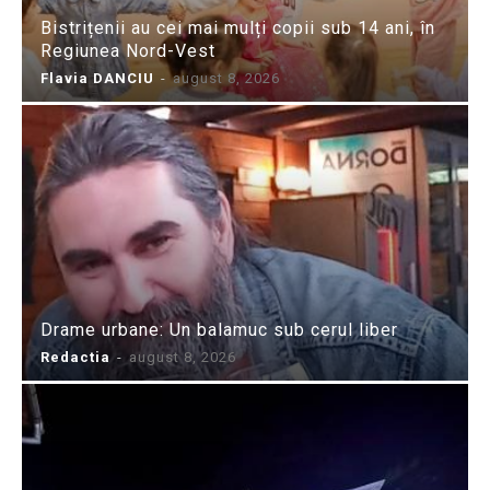
Bistrițenii au cei mai mulți copii sub 14 ani, în
Regiunea Nord-Vest
Flavia DANCIU
-
august 8, 2026
Drame urbane: Un balamuc sub cerul liber
Redactia
-
august 8, 2026