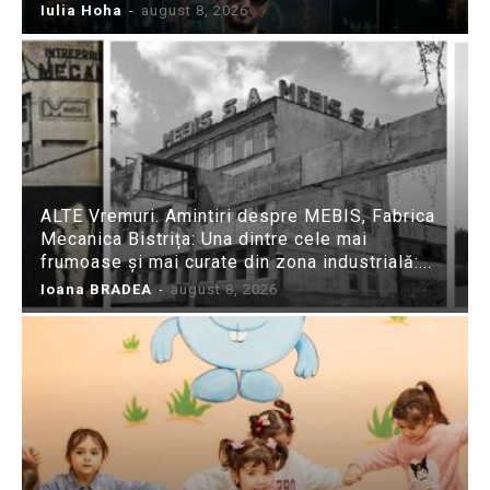
Iulia Hoha
-
august 8, 2026
ALTE Vremuri. Amintiri despre MEBIS, Fabrica
Mecanica Bistrița: Una dintre cele mai
frumoase și mai curate din zona industrială:...
Ioana BRADEA
-
august 8, 2026