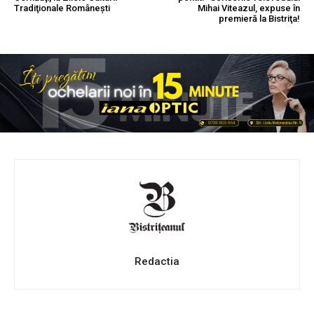
Tradiţionale Româneşti
Mihai Viteazul, expuse în
premieră la Bistriţa!
Redactia