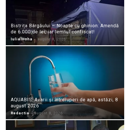
Bistrița Bârgăului – Noapte cu ghinion: Amendă
de 6.000 de lei, iar lemnul confiscat!
Iulia Hoha
-
august 8, 2026
AQUABIS: Avarii și întreruperi de apă, astăzi, 8
august 2026
Redactia
-
august 8, 2026