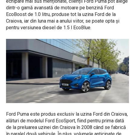
echipare mai sus menționate, clienții Ford Puma pot alege
dintr-o gamă avansată de motoare pe benzină Ford
EcoBoost de 1.0 litru, produse tot la uzina Ford de la
Craiova, iar din luna mai a anului viitor, se poate opta și
pentru versiunea diesel de 1.5 l EcoBlue.
Ford Puma este produs exclusiv la uzina Ford din Craiova,
alături de modelul Ford EcoSport, fiind pentru prima dată
de la preluarea uzinei din Craiova în 2008 când se fabrică
în paralel două vehicule. În plus, volumele anticipate de