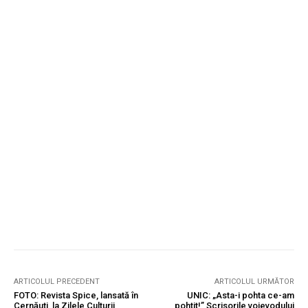
ARTICOLUL PRECEDENT
ARTICOLUL URMĂTOR
FOTO: Revista Spice, lansată în
UNIC: „Asta-i pohta ce-am
Cernăuţi, la Zilele Culturii
pohtit!” Scrisorile voievodului