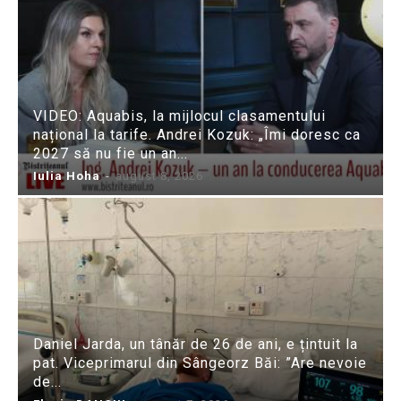
VIDEO: Aquabis, la mijlocul clasamentului
național la tarife. Andrei Kozuk: „Îmi doresc ca
2027 să nu fie un an...
Iulia Hoha
-
august 8, 2026
Daniel Jarda, un tânăr de 26 de ani, e țintuit la
pat. Viceprimarul din Sângeorz Băi: ”Are nevoie
de...