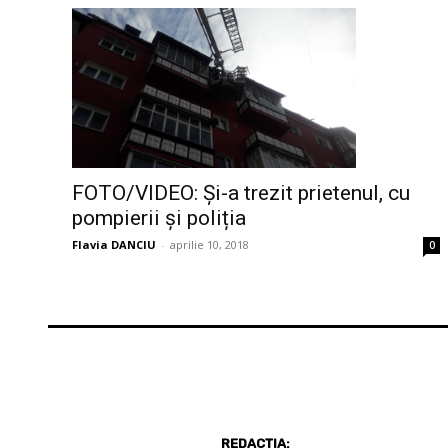
FOTO/VIDEO: Și-a trezit prietenul, cu
pompierii și poliția
Flavia DANCIU
-
aprilie 10, 2018
0
REDACȚIA: