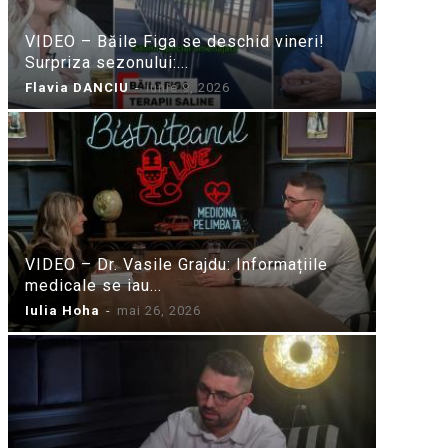
VIDEO – Băile Figa se deschid vineri!
Surpriza sezonului:...
Flavia DANCIU
-
iunie 9, 2026
VIDEO – Dr. Vasile Grajdu: Informațiile
medicale se iau...
Iulia Hoha
-
mai 26, 2026