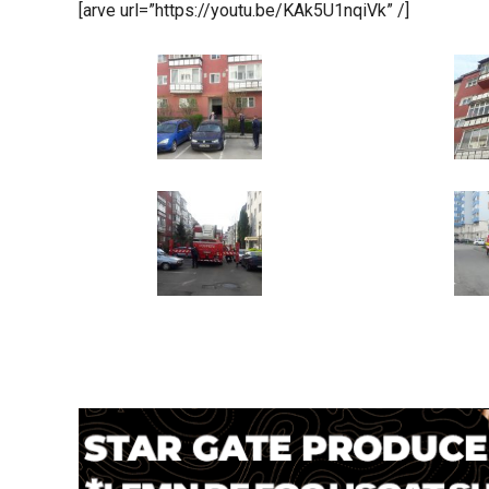
[arve url=”https://youtu.be/KAk5U1nqiVk” /]