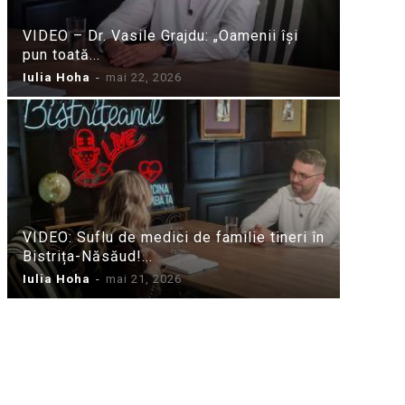
VIDEO – Dr. Vasile Grajdu: „Oamenii își
pun toată...
Iulia Hoha
-
mai 22, 2026
VIDEO: Suflu de medici de familie tineri în
Bistrița-Năsăud!...
Iulia Hoha
-
mai 21, 2026