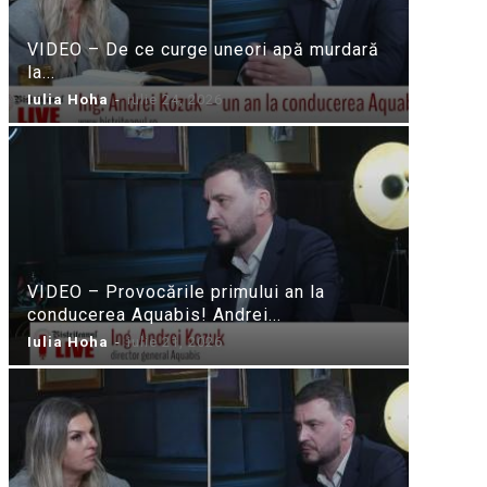
VIDEO – De ce curge uneori apă murdară
la...
Iulia Hoha
-
iulie 24, 2026
VIDEO – Provocările primului an la
conducerea Aquabis! Andrei...
Iulia Hoha
-
iulie 21, 2026