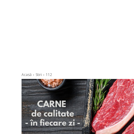
Acasă
Stiri
112