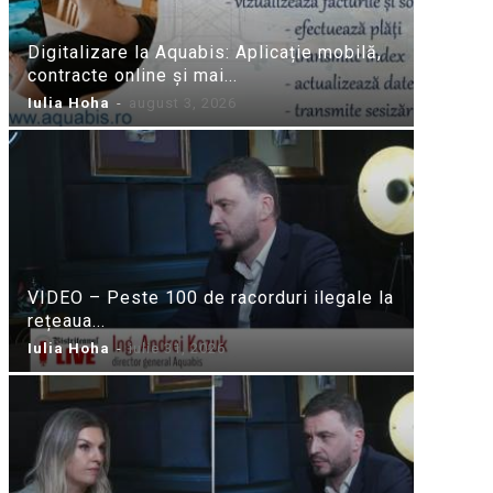
Digitalizare la Aquabis: Aplicație mobilă,
contracte online și mai...
Iulia Hoha
-
august 3, 2026
VIDEO – Peste 100 de racorduri ilegale la
rețeaua...
Iulia Hoha
-
iulie 31, 2026