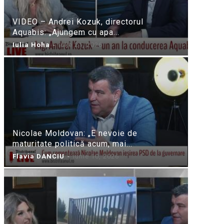
VIDEO – Andrei Kozuk, directorul
Aquabis: „Ajungem cu apa...
Iulia Hoha
-
iulie 21, 2026
Nicolae Moldovan: „E nevoie de
maturitate politică acum, mai...
Flavia DANCIU
-
iunie 10, 2026