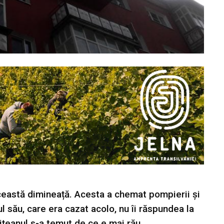
această dimineață. Acesta a chemat pompierii și
ul său, care era cazat acolo, nu îi răspundea la
rițeanul s-a temut de ce e mai rău.