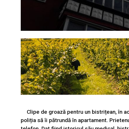
Clipe de groază pentru un bistrițean, în 
poliția să îi pătrundă în apartament. Prieten
telefon. Dat fiind istoricul său medical, bist