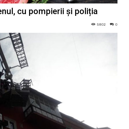
nul, cu pompierii și poliția
5802
0