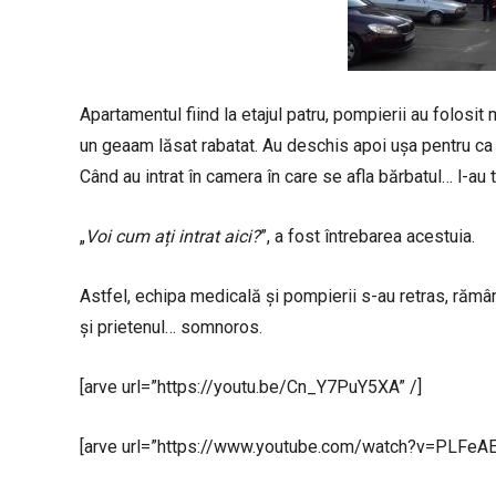
Apartamentul fiind la etajul patru, pompierii au folosit
un geaam lăsat rabatat. Au deschis apoi ușa pentru ca ș
Când au intrat în camera în care se afla bărbatul… l-au t
„
Voi cum ați intrat aici?
”, a fost întrebarea acestuia.
Astfel, echipa medicală și pompierii s-au retras, rămân
și prietenul… somnoros.
[arve url=”https://youtu.be/Cn_Y7PuY5XA” /]
[arve url=”https://www.youtube.com/watch?v=PLFeAEF