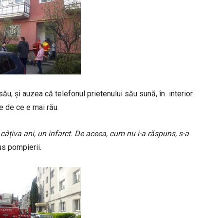
său, și auzea că telefonul prietenului său sună, în interior.
e de ce e mai rău.
âțiva ani, un infarct. De aceea, cum nu i-a răspuns, s-a
us pompierii.