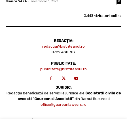
Bianca SARA
-
noiembrie 1, 2022
0
2.443 vizitatori online
REDACȚIA:
redactia@bistriteanul.ro
0722.480.707
PUBLICITATE:
publicitate@bistriteanul.ro
JURIDIC:
Redacția beneficiază de serviciile juridice ale
Societatii civile de
avocati “Gaurean si Asociatii”
din Baroul Bucuresti
office@gaureanlawyers.ro