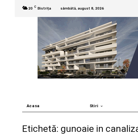
C
20
Bistrița
sâmbătă, august 8, 2026
Acasa
Stiri
Etichetă: gunoaie in canaliz