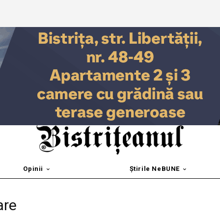
Opinii
Știrile NeBUNE
are