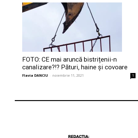
FOTO: CE mai aruncă bistrițenii-n
canalizare?!? Pături, haine și covoare
Flavia DANCIU
-
noiembrie 11, 2021
1
REDACȚIA: