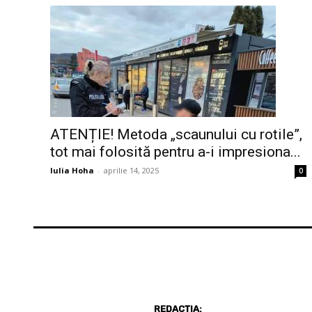
ATENȚIE! Metoda „scaunului cu rotile”,
tot mai folosită pentru a-i impresiona...
Iulia Hoha
-
aprilie 14, 2025
0
REDACȚIA: