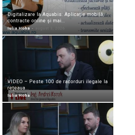
Digitalizare la Aquabis: Aplicație mobilă,
contracte online și mai...
Iulia Hoha
-
august 3, 2026
VIDEO – Peste 100 de racorduri ilegale la
rețeaua...
Iulia Hoha
-
iulie 31, 2026