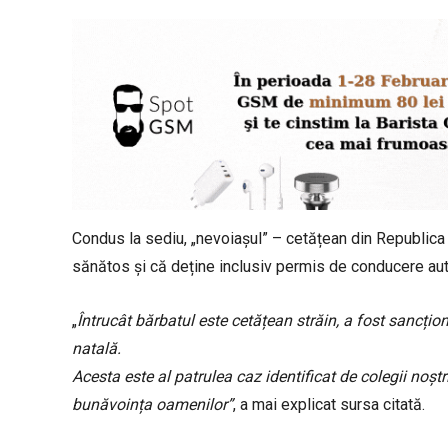
Condus la sediu, „nevoiașul” – cetățean din Republic
sănătos și că deține inclusiv permis de conducere aut
„
Întrucât bărbatul este cetățean străin, a fost sancțio
natală.
Acesta este al patrulea caz identificat de colegii noștr
bunăvoința oamenilor”
, a mai explicat sursa citată.