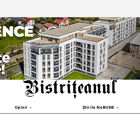
Opinii
Știrile NeBUNE