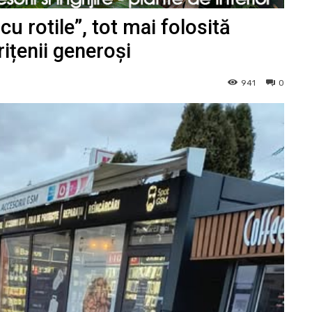
 rotile”, tot mai folosită
ițenii generoși
941
0