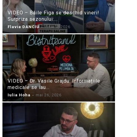
VIDEO – Băile Figa se deschid vineri!
Surpriza sezonului:...
Flavia DANCIU
-
iunie 9, 2026
VIDEO – Dr. Vasile Grajdu: Informațiile
medicale se iau...
Iulia Hoha
-
mai 26, 2026