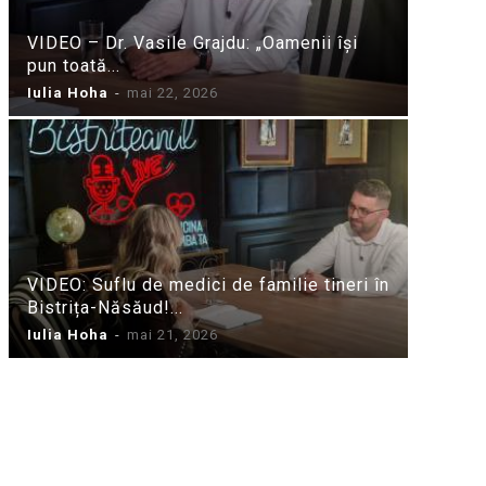
VIDEO – Dr. Vasile Grajdu: „Oamenii își
pun toată...
Iulia Hoha
-
mai 22, 2026
VIDEO: Suflu de medici de familie tineri în
Bistrița-Năsăud!...
Iulia Hoha
-
mai 21, 2026