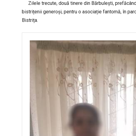
Zilele trecute, două tinere din Bărbulești, prefăcâ
bistrițenii generoși, pentru o asociație fantomă, în p
Bistrița.