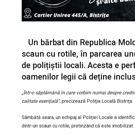
Un bărbat din Republica Moldo
scaun cu rotile, în parcarea un
de polițiștii locali. Acesta e pe
oamenilor legii că deține incl
„
Într-o săptămână în care vorbim numai despre credinț
calitate esențială”
, precizează Poliția Locală Bistrița.
Sâmbătă seara, un echipaj al Poliției Locale a identifi
dintr-un scaun cu rotile, pretinzând că este imobilizat.