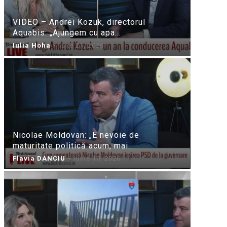
VIDEO – Andrei Kozuk, directorul
Aquabis: „Ajungem cu apa...
Iulia Hoha
-
iulie 21, 2026
Nicolae Moldovan: „E nevoie de
maturitate politică acum, mai...
Flavia DANCIU
-
iunie 10, 2026