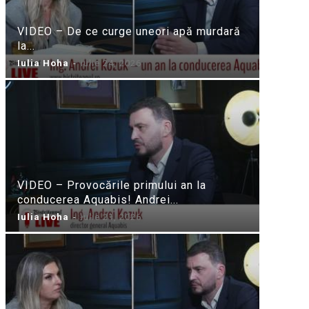
VIDEO – De ce curge uneori apă murdară
la...
Iulia Hoha
-
iulie 24, 2026
VIDEO – Provocările primului an la
conducerea Aquabis! Andrei...
Iulia Hoha
-
iulie 21, 2026