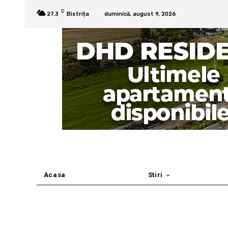
C
27.3
Bistrița
duminică, august 9, 2026
Acasa
Stiri