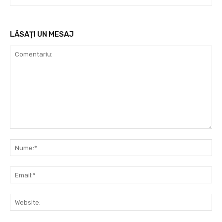
LĂSAȚI UN MESAJ
Comentariu:
Nu
Ema
Web