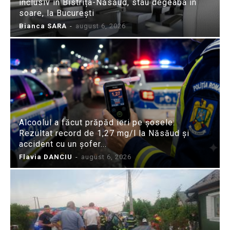
inclusiv în Bistrița-Năsăud, stau degeaba în
soare, la București
Bianca SARA
-
august 6, 2026
Alcoolul a făcut prăpăd ieri pe șosele:
Rezultat record de 1,27 mg/l la Năsăud și
accident cu un șofer...
Flavia DANCIU
-
august 6, 2026