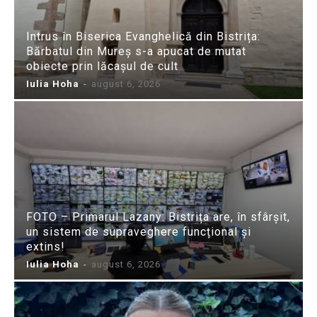
Intrus în Biserica Evanghelică din Bistrița:
Bărbatul din Mureș s-a apucat de mutat
obiecte prin lăcașul de cult
Iulia Hoha
-
august 6, 2026
FOTO – Primarul Lazany: Bistrița are, în sfârșit,
un sistem de supraveghere funcțional și
extins!
Iulia Hoha
-
august 6, 2026