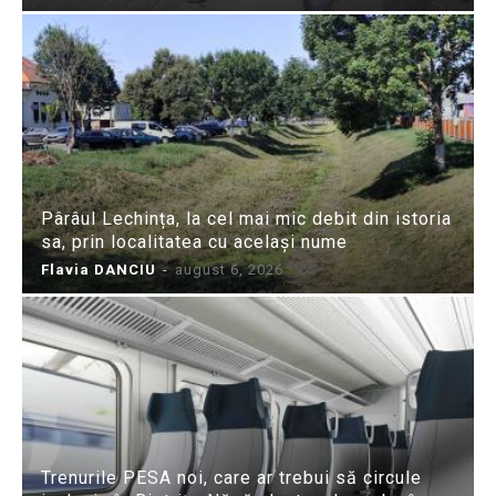
Pârâul Lechința, la cel mai mic debit din istoria
sa, prin localitatea cu același nume
Flavia DANCIU
-
august 6, 2026
Trenurile PESA noi, care ar trebui să circule