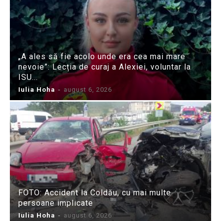
„A ales să fie acolo unde era cea mai mare
nevoie”: Lecția de curaj a Alexiei, voluntar la
ISU...
Iulia Hoha
-
august 6, 2026
FOTO: Accident la Coldău, cu mai multe
persoane implicate
Iulia Hoha
-
august 6, 2026