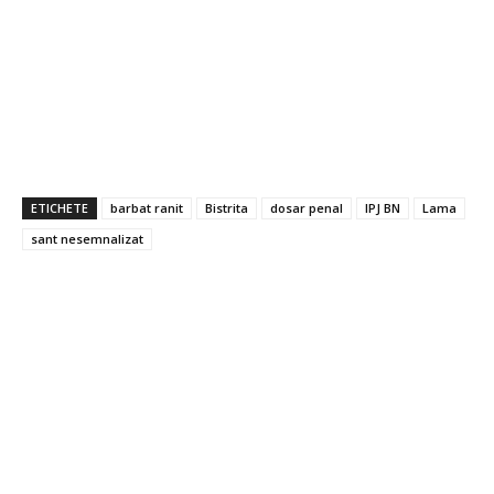
ETICHETE
barbat ranit
Bistrita
dosar penal
IPJ BN
Lama
sant nesemnalizat