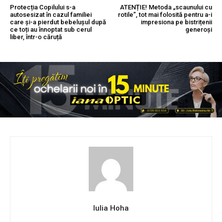
Protecția Copilului s-a
ATENȚIE! Metoda „scaunului cu
autosesizat în cazul familiei
rotile”, tot mai folosită pentru a-i
care și-a pierdut bebelușul după
impresiona pe bistrițenii
ce toți au înnoptat sub cerul
generoși
liber, într-o căruță
Iulia Hoha