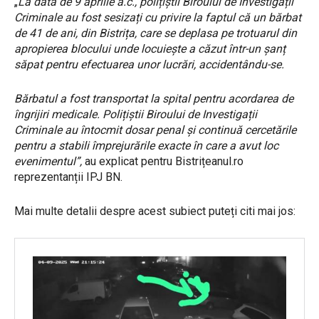
„
La data de 9 aprilie a.c., polițiștii Biroului de Investigații
Criminale au fost sesizați cu privire la faptul că un bărbat
de 41 de ani, din Bistrița, care se deplasa pe trotuarul din
apropierea blocului unde locuiește a căzut într-un șanț
săpat pentru efectuarea unor lucrări, accidentându-se.
Bărbatul a fost transportat la spital pentru acordarea de
îngrijiri medicale. Polițiștii Biroului de Investigații
Criminale au întocmit dosar penal și continuă cercetările
pentru a stabili împrejurările exacte în care a avut loc
evenimentul”,
au explicat pentru Bistrițeanul.ro
reprezentanții IPJ BN.
Mai multe detalii despre acest subiect puteți citi mai jos: