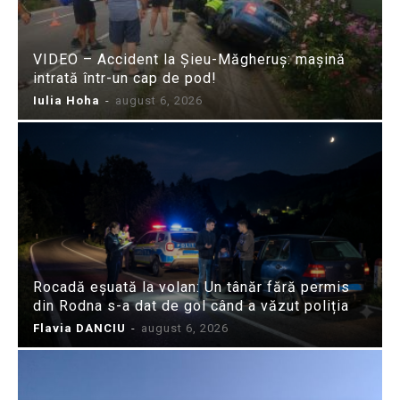
VIDEO – Accident la Șieu-Măgheruș: mașină
intrată într-un cap de pod!
Iulia Hoha
-
august 6, 2026
Rocadă eșuată la volan: Un tânăr fără permis
din Rodna s-a dat de gol când a văzut poliția
Flavia DANCIU
-
august 6, 2026