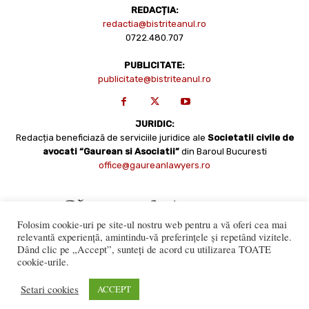
REDACȚIA:
redactia@bistriteanul.ro
0722.480.707
PUBLICITATE:
publicitate@bistriteanul.ro
JURIDIC:
Redacția beneficiază de serviciile juridice ale
Societatii civile de
avocati “Gaurean si Asociatii”
din Baroul Bucuresti
office@gaureanlawyers.ro
Folosim cookie-uri pe site-ul nostru web pentru a vă oferi cea mai
relevantă experiență, amintindu-vă preferințele și repetând vizitele.
Dând clic pe „Accept”, sunteți de acord cu utilizarea TOATE
cookie-urile.
Reproducerea totală sau parțială a materialelor este permisă
numai cu acordul expres al Bistriteanul.Ro. © Copyright 2008 -
Setari cookies
ACCEPT
2021 Bistrițeanul.ro
Made with ♥ by
201.ro