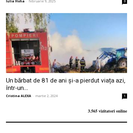
Iulia Hoha
-
februarie 9, 2025
0
Un bărbat de 81 de ani și-a pierdut viața azi,
într-un...
Cristina ALEXA
-
martie 2, 2024
1
3.565 vizitatori online