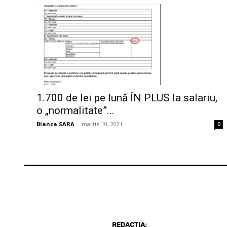
1.700 de lei pe lună ÎN PLUS la salariu,
o „normalitate”...
Bianca SARA
-
martie 10, 2021
0
REDACȚIA: