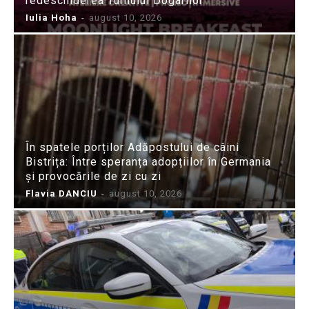
redeschiderea Turnului Dogarilor
Iulia Hoha
-
august 10, 2026
În spatele porților Adăpostului de câini
Bistrița: Între speranța adopțiilor în Germania
și provocările de zi cu zi
Flavia DANCIU
-
august 10, 2026