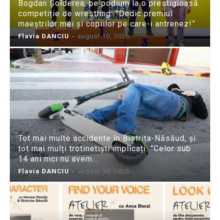
Bogdan Șolderea, pe podium la o prestigioasă
competiție de wrestling: ”Dedic premiul
maeștrilor mei și copiilor pe care-i antrenez!”
Flavia DANCIU
-
august 10, 2026
Tot mai multe accidente în Bistrița-Năsăud, și
tot mai mulți trotinetiști implicați. ”Celor sub
14 ani nici nu avem...
Flavia DANCIU
-
august 10, 2026