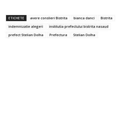
ETICHETE
avere conslieri Bistrita
bianca danci
Bistrita
indemnizatie alegeri
institutia prefectului bistrita nasaud
prefect Stelian Dolha
Prefectura
Stelian Dolha