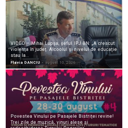
VIDEO – Mihai Lupșa, șeful IPJ BN: „A crescut
violența în județ. Alcoolul și nivelul de educație
stau la...
Flavia DANCIU
-
august 10, 2026
Povestea Vinului pe Pasajele Bistriței revine!
Trei zile de muzică, vinuri alese și