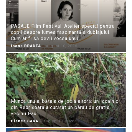
PASAJE Film Festival: Atelier special pentru
copii despre lumea fascinantă a dublajului.
Cum ar fi să devii vocea unui...
Ioana BRADEA
-
august 10, 2026
Munca unuia, bătaia de joc a altora: un localnic
din Rebrișoara a curățat un pârâu pe gratis,
vecinii l-au...
Bianca SARA
-
august 10, 2026