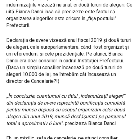
indemnizațiile vizează nu unul, ci două tururi de alegeri. Ce
uită Bianca Danci însă să precizeze este faotul că
organizarea alegerilor este oricum în „fișa postului”
Prefecturii.
Declarația de avere vizează anul fiscal 2019 și două tururi
de alegeri, cele europarlamentare, când fost organizat și
un referendum, și cele prezidențiale. Pe atunci, Bianca
Danci era doar consilier în cadrul Instituției Prefectului.
(Dacă un simplu consilier încasează pe două tururi de
alegeri 10.000 de lei, ne întrebăm cât încasează un
director de Cancelarie?!)
„În concluzie, cuantumul cu titlul „indemnizații alegeri”
din declarația de avere reprezintă bonificația cumulată
pentru munca depusă cu scopul organizării celor două
alegeri din anul 2019, muncă desfășurată pe parcursul
total a aproximativ 6 luni”
, precizeză Bianca Danci.
Eh, un mizilic, șefa de cancelarie, pe atunci consilier,