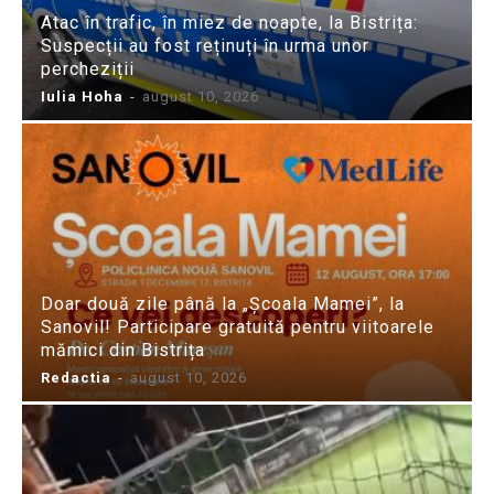
Atac în trafic, în miez de noapte, la Bistrița:
Suspecții au fost reținuți în urma unor
percheziții
Iulia Hoha
-
august 10, 2026
Doar două zile până la „Școala Mamei”, la
Sanovil! Participare gratuită pentru viitoarele
mămici din Bistrița
Redactia
-
august 10, 2026