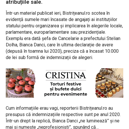
atribuțiile sale.
Într-un material publicat ieri, Bistrițeanul.ro scotea în
evidență sumele mari încasate de angajați ai instituțiilor
statului pentru organizarea și implicarea în alegerile locale,
parlamentare, europarlamentare sau prezidențiale.
Exemplu era dată șefa de Cancelarie a prefectului Stelian
Dolha, Bianca Danci, care în ultima declarație de avere
(depusă în toamna lui 2020), preciza că a încasat 10.000
de lei sub formă de indemnizații de alegeri.
Cum informațiile erau vagi, reporterii Bistrițeanul.ro au
presupus că indemnizațiile respective sunt pe anul 2020.
Într-un drept la replică, Bianca Danci „ne luminează” și ne
mai și numește „neprofesioniști”, spunând că…