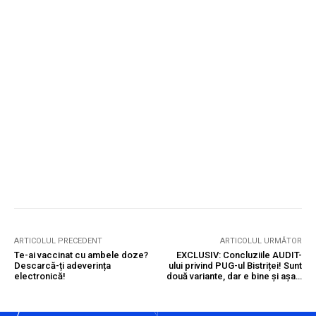
ARTICOLUL PRECEDENT
ARTICOLUL URMĂTOR
Te-ai vaccinat cu ambele doze?
EXCLUSIV: Concluziile AUDIT-
Descarcă-ți adeverința
ului privind PUG-ul Bistriței! Sunt
electronică!
două variante, dar e bine și așa…