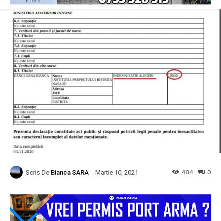
Scris De
Bianca SARA
404
0
Martie 10, 2021