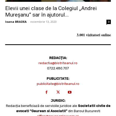
Elevii unei clase de la Colegiul „Andrei
Mureșanu” sar în ajutorul...
Ioana BRADEA
-
noiembrie 13, 2020
0
3.001 vizitatori online
REDACȚIA:
redactia@bistriteanul.ro
0722.480.707
PUBLICITATE:
publicitate@bistriteanul.ro
JURIDIC:
Redacția beneficiază de serviciile juridice ale
Societatii civile de
avocati “Gaurean si Asociatii”
din Baroul Bucuresti