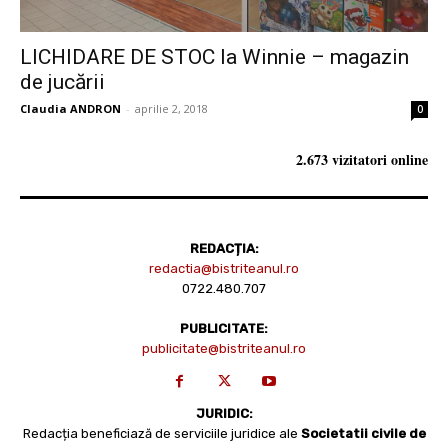
LICHIDARE DE STOC la Winnie – magazin
de jucării
Claudia ANDRON
-
aprilie 2, 2018
0
2.673 vizitatori online
REDACȚIA:
redactia@bistriteanul.ro
0722.480.707
PUBLICITATE:
publicitate@bistriteanul.ro
JURIDIC:
Redacția beneficiază de serviciile juridice ale
Societatii civile de