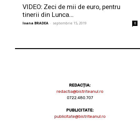
VIDEO: Zeci de mii de euro, pentru
tinerii din Lunca...
Ioana BRADEA
-
septembrie 15, 2019
0
REDACȚIA:
redactia@bistriteanul.ro
0722.480.707
PUBLICITATE:
publicitate@bistriteanul.ro