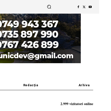
Redacția
Arhiva
2.999 vizitatori online