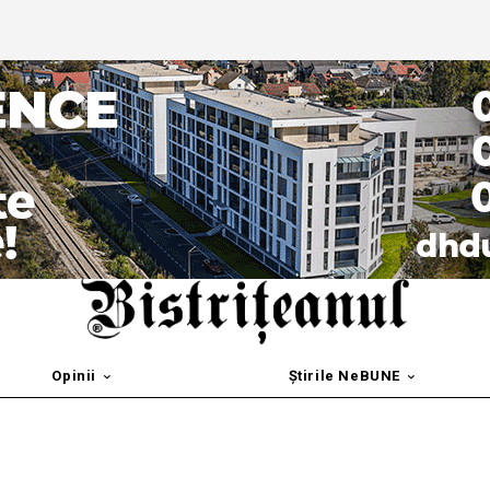
Opinii
Știrile NeBUNE