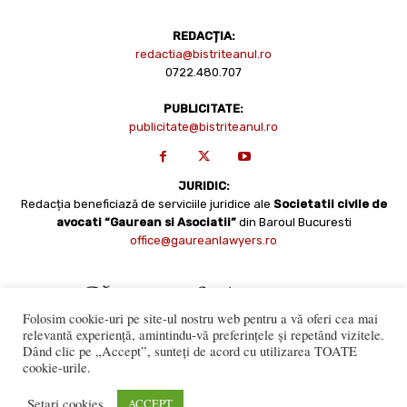
REDACȚIA:
redactia@bistriteanul.ro
0722.480.707
PUBLICITATE:
publicitate@bistriteanul.ro
JURIDIC:
Redacția beneficiază de serviciile juridice ale
Societatii civile de
avocati “Gaurean si Asociatii”
din Baroul Bucuresti
office@gaureanlawyers.ro
Folosim cookie-uri pe site-ul nostru web pentru a vă oferi cea mai
relevantă experiență, amintindu-vă preferințele și repetând vizitele.
Dând clic pe „Accept”, sunteți de acord cu utilizarea TOATE
cookie-urile.
Reproducerea totală sau parțială a materialelor este permisă
numai cu acordul expres al Bistriteanul.Ro. © Copyright 2008 -
Setari cookies
ACCEPT