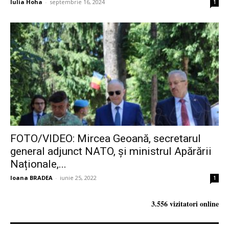
Iulia Hoha
-
septembrie 16, 2024
1
FOTO/VIDEO: Mircea Geoană, secretarul
general adjunct NATO, și ministrul Apărării
Naționale,...
Ioana BRADEA
-
iunie 25, 2022
1
3.556 vizitatori online