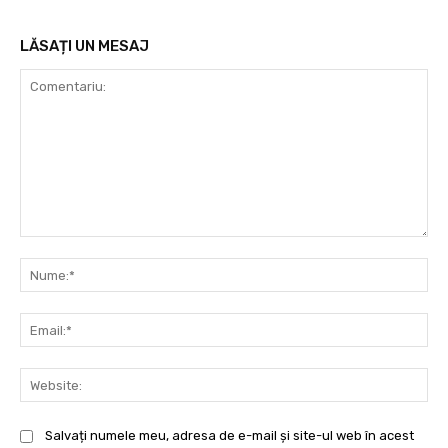
LĂSAȚI UN MESAJ
Comentariu:
Nu
Ema
Web
Salvați numele meu, adresa de e-mail și site-ul web în acest