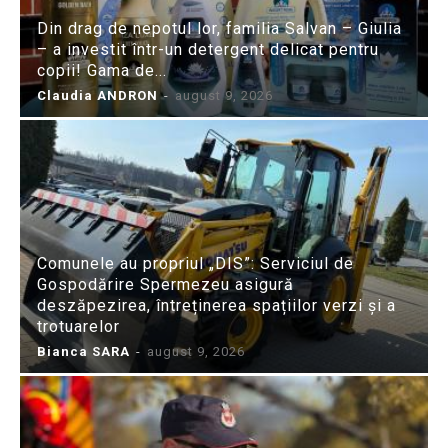
Din drag de nepotul lor, familia Salvan – Giulia
– a investit într-un detergent delicat pentru
copii! Gama de...
Claudia ANDRON
-
august 9, 2026
Comunele au propriul „DIS”: Serviciul de
Gospodărire Spermezeu asigură
deszăpezirea, întreținerea spațiilor verzi și a
trotuarelor
Bianca SARA
-
august 9, 2026