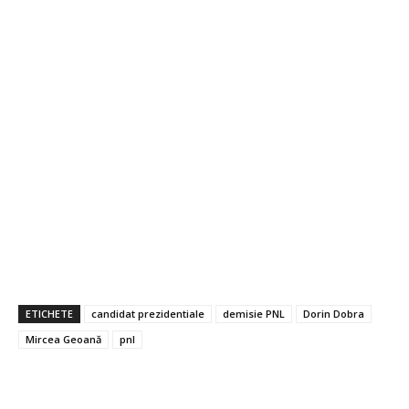
ETICHETE
candidat prezidentiale
demisie PNL
Dorin Dobra
Mircea Geoană
pnl