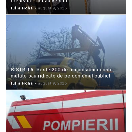
greșeală! Căutau vecinii…
Iulia Hoha
-
august 9, 2026
BISTRIȚA: Peste 200 de mașini abandonate,
mutate sau ridicate de pe domeniul public!
Iulia Hoha
-
august 9, 2026