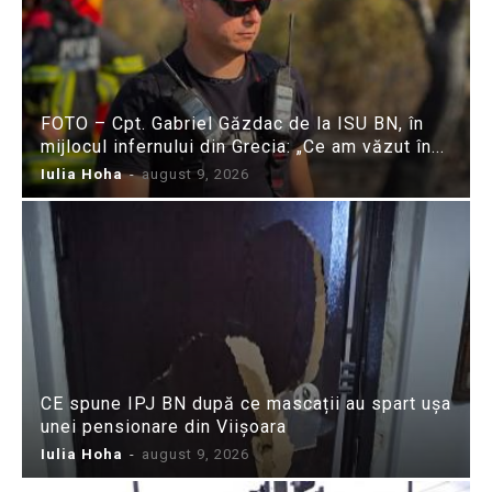
FOTO – Cpt. Gabriel Găzdac de la ISU BN, în
mijlocul infernului din Grecia: „Ce am văzut în...
Iulia Hoha
-
august 9, 2026
CE spune IPJ BN după ce mascații au spart ușa
unei pensionare din Viișoara
Iulia Hoha
-
august 9, 2026