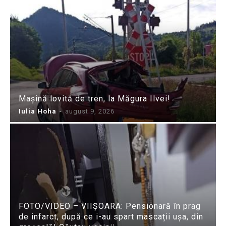
Mașină lovită de tren, la Măgura Ilvei!
Iulia Hoha
-
august 9, 2026
FOTO/VIDEO – VIIȘOARA: Pensionară în prag
de infarct, după ce i-au spart mascații ușa, din