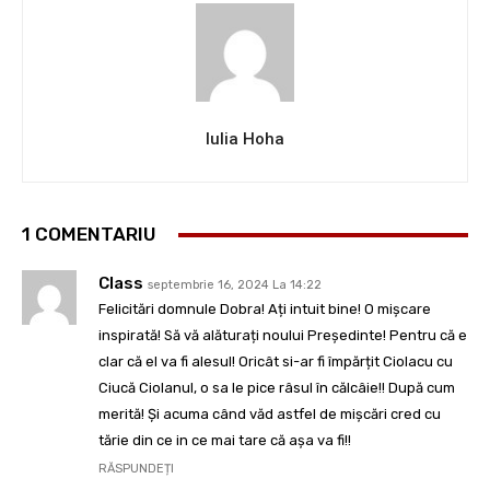
Iulia Hoha
1 COMENTARIU
Class
septembrie 16, 2024 La 14:22
Felicitări domnule Dobra! Ați intuit bine! O mișcare
inspirată! Să vă alăturați noului Președinte! Pentru că e
clar că el va fi alesul! Oricât si-ar fi împărțit Ciolacu cu
Ciucă Ciolanul, o sa le pice râsul în călcâie!! După cum
merită! Și acuma când văd astfel de mișcări cred cu
tărie din ce in ce mai tare că așa va fi!!
RĂSPUNDEȚI