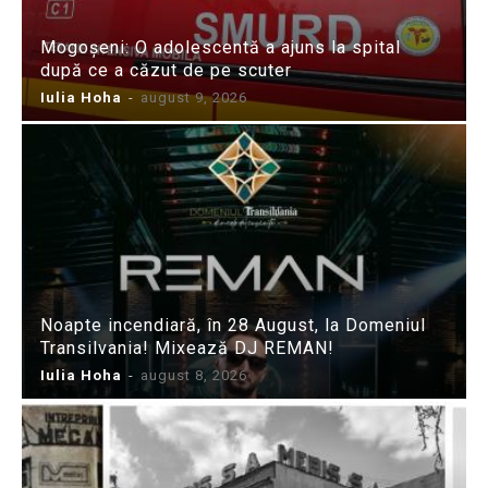
Mogoșeni: O adolescentă a ajuns la spital
după ce a căzut de pe scuter
Iulia Hoha
-
august 9, 2026
Noapte incendiară, în 28 August, la Domeniul
Transilvania! Mixează DJ REMAN!
Iulia Hoha
-
august 8, 2026