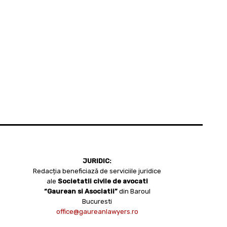
JURIDIC:
Redacția beneficiază de serviciile juridice
ale
Societatii civile de avocati
“Gaurean si Asociatii”
din Baroul
Bucuresti
office@gaureanlawyers.ro