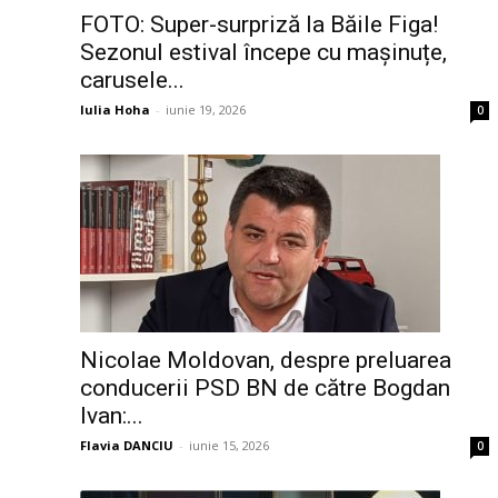
FOTO: Super-surpriză la Băile Figa!
Sezonul estival începe cu mașinuțe,
carusele...
Iulia Hoha
-
iunie 19, 2026
0
Nicolae Moldovan, despre preluarea
conducerii PSD BN de către Bogdan
Ivan:...
Flavia DANCIU
-
iunie 15, 2026
0