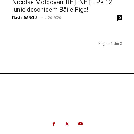
Nicolae Moldovan: REȚINEȚI! Pe 12
iunie deschidem Băile Figa!
Flavia DANCIU
-
mai 26, 2026
0
Pagina 1 din 8