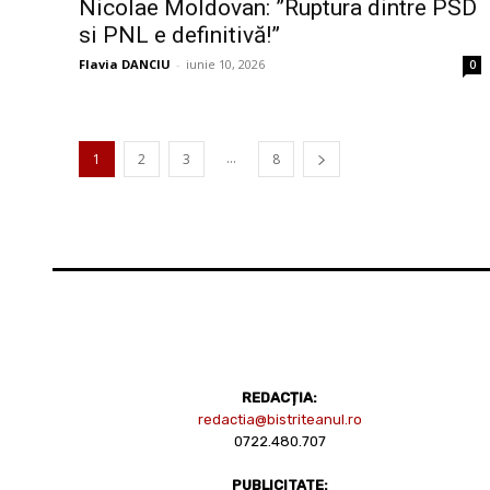
Nicolae Moldovan: ”Ruptura dintre PSD
si PNL e definitivă!”
Flavia DANCIU
-
iunie 10, 2026
0
...
1
2
3
8
REDACȚIA:
redactia@bistriteanul.ro
0722.480.707
PUBLICITATE: