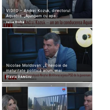
VIDEO – Andrei Kozuk, directorul
Aquabis: „Ajungem cu apa...
Iulia Hoha
-
iulie 21, 2026
Nicolae Moldovan: „E nevoie de
maturitate politică acum, mai...
Flavia DANCIU
-
iunie 10, 2026