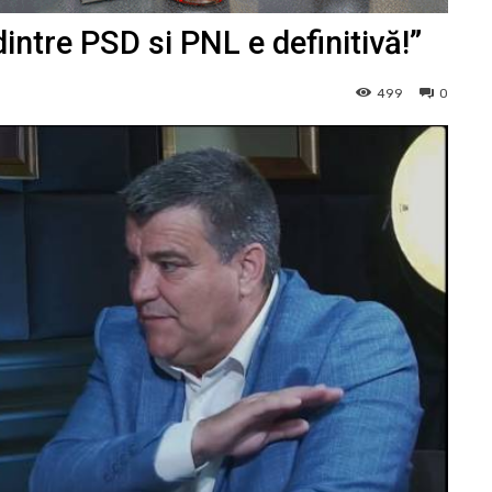
ntre PSD si PNL e definitivă!”
499
0