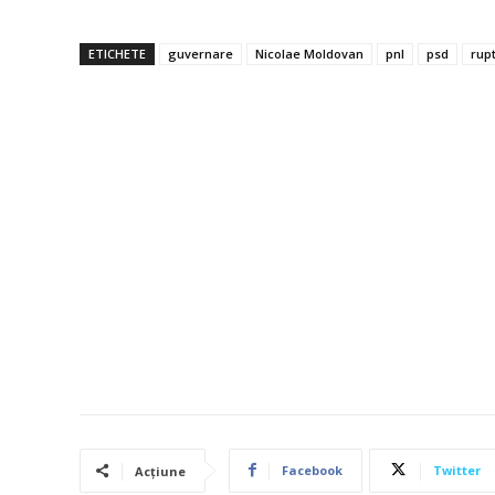
ETICHETE
guvernare
Nicolae Moldovan
pnl
psd
rupt
Facebook
Twitter
Acțiune