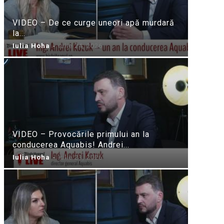
VIDEO – De ce curge uneori apă murdară
la...
Iulia Hoha
-
iulie 24, 2026
VIDEO – Provocările primului an la
conducerea Aquabis! Andrei...
Iulia Hoha
-
iulie 21, 2026