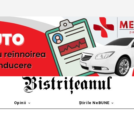
Opinii
Știrile NeBUNE