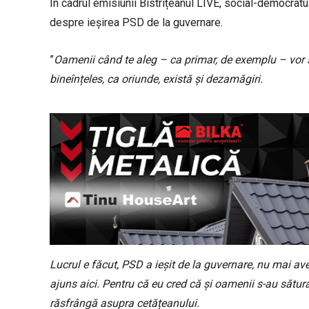
În cadrul emisiunii Bistrițeanul LIVE, social-democrat
despre ieșirea PSD de la guvernare.
”
Oamenii când te aleg – ca primar, de exemplu – vor să t
bineînțeles, ca oriunde, există și dezamăgiri.
Lucrul e făcut, PSD a ieșit de la guvernare, nu mai a
ajuns aici. Pentru că eu cred că și oamenii s-au sătura
răsfrângă asupra cetățeanului.