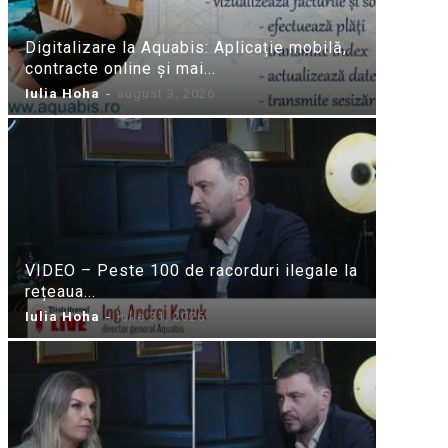
Digitalizare la Aquabis: Aplicație mobilă,
contracte online și mai...
Iulia Hoha
-
august 3, 2026
VIDEO – Peste 100 de racorduri ilegale la
rețeaua...
Iulia Hoha
-
iulie 31, 2026