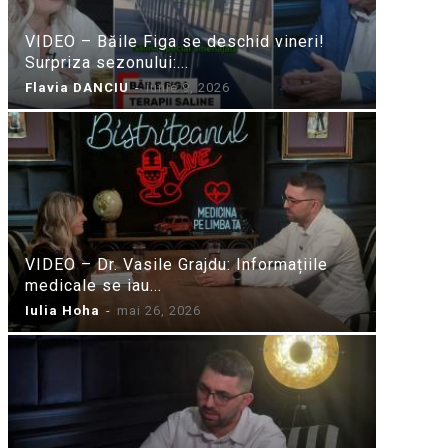
VIDEO – Băile Figa se deschid vineri!
Surpriza sezonului:...
Flavia DANCIU
-
iunie 9, 2026
VIDEO – Dr. Vasile Grajdu: Informațiile
medicale se iau...
Iulia Hoha
-
mai 26, 2026