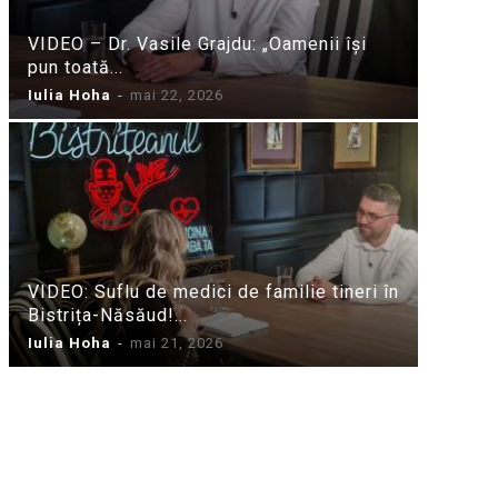
VIDEO – Dr. Vasile Grajdu: „Oamenii își
pun toată...
Iulia Hoha
-
mai 22, 2026
VIDEO: Suflu de medici de familie tineri în
Bistrița-Năsăud!...
Iulia Hoha
-
mai 21, 2026