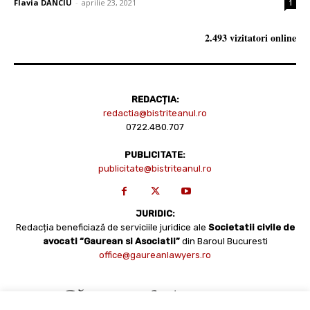
Flavia DANCIU
-
aprilie 23, 2021
1
2.493 vizitatori online
REDACȚIA:
redactia@bistriteanul.ro
0722.480.707
PUBLICITATE:
publicitate@bistriteanul.ro
JURIDIC:
Redacția beneficiază de serviciile juridice ale
Societatii civile de
avocati “Gaurean si Asociatii”
din Baroul Bucuresti
office@gaureanlawyers.ro