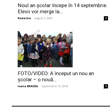
Noul an școlar începe în 14 septembrie.
Elevii vor merge la...
Redactia
-
august 5, 2020
0
FOTO/VIDEO: A început un nou an
școlar – o nouă...
Ioana BRADEA
-
septembrie 10, 2018
0