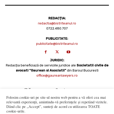
REDACȚIA:
redactia@bistriteanul.ro
0722.480.707
PUBLICITATE:
publicitate@bistriteanul.ro
JURIDIC:
Redacția beneficiază de serviciile juridice ale
Societatii civile de
avocati “Gaurean si Asociatii”
din Baroul Bucuresti
office@gaureanlawyers.ro
Folosim cookie-uri pe site-ul nostru web pentru a vă oferi cea mai
relevantă experiență, amintindu-vă preferințele și repetând vizitele.
Dând clic pe „Accept”, sunteți de acord cu utilizarea TOATE
cookie-urile.