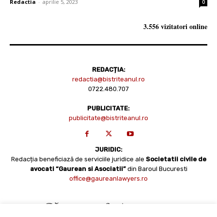
Redactia
-
aprilie 5, 2023
0
3.556 vizitatori online
REDACȚIA:
redactia@bistriteanul.ro
0722.480.707
PUBLICITATE:
publicitate@bistriteanul.ro
JURIDIC:
Redacția beneficiază de serviciile juridice ale
Societatii civile de
avocati “Gaurean si Asociatii”
din Baroul Bucuresti
office@gaureanlawyers.ro