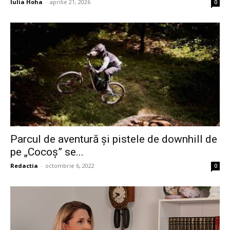
Iulia Hoha
-
aprilie 21, 2026
0
Parcul de aventură și pistele de downhill de
pe „Cocoș” se...
Redactia
-
octombrie 6, 2022
0