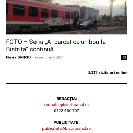
FOTO – Seria „Ai parcat ca un bou la
Bistrița” continuă:...
Flavia DANCIU
-
noiembrie 5, 2021
12
3.227 vizitatori online
REDACȚIA:
redactia@bistriteanul.ro
0722.480.707
PUBLICITATE:
publicitate@bistriteanul.ro