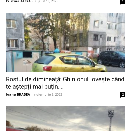
Cristina ALEXA
-
august 13, 2025
1
Rostul de dimineață: Ghinionul lovește când
te aștepți mai puțin....
Ioana BRADEA
-
noiembrie 8, 2023
2