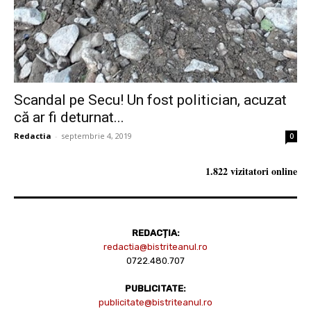
Scandal pe Secu! Un fost politician, acuzat
că ar fi deturnat...
Redactia
-
septembrie 4, 2019
0
1.822 vizitatori online
REDACȚIA:
redactia@bistriteanul.ro
0722.480.707
PUBLICITATE:
publicitate@bistriteanul.ro