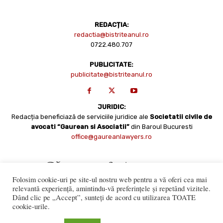
REDACȚIA:
redactia@bistriteanul.ro
0722.480.707
PUBLICITATE:
publicitate@bistriteanul.ro
JURIDIC:
Redacția beneficiază de serviciile juridice ale
Societatii civile de
avocati “Gaurean si Asociatii”
din Baroul Bucuresti
office@gaureanlawyers.ro
Folosim cookie-uri pe site-ul nostru web pentru a vă oferi cea mai
relevantă experiență, amintindu-vă preferințele și repetând vizitele.
Dând clic pe „Accept”, sunteți de acord cu utilizarea TOATE
cookie-urile.
Reproducerea totală sau parțială a materialelor este permisă