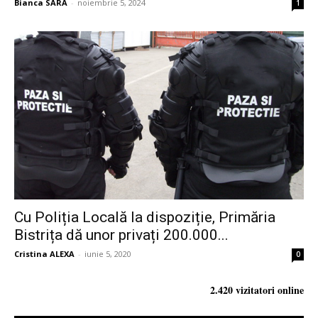
Bianca SARA
-
noiembrie 5, 2024
1
Cu Poliția Locală la dispoziție, Primăria
Bistrița dă unor privați 200.000...
Cristina ALEXA
-
iunie 5, 2020
0
2.420 vizitatori online