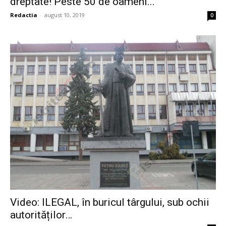
dreptate! Peste 50 de oameni...
Redactia
-
august 10, 2019
0
Video: ILEGAL, în buricul târgului, sub ochii
autorităților…