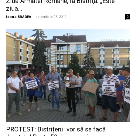
Ziua Armatei Române, la Bistriţa. „Este
ziua...
Ioana BRADEA
-
octombrie 25, 2019
0
PROTEST: Bistrițenii vor să se facă