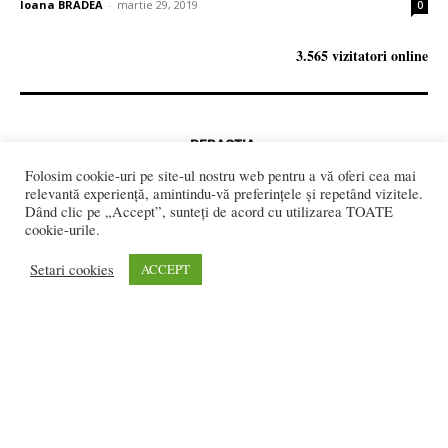
Ioana BRADEA
-
martie 29, 2019
0
3.565 vizitatori online
REDACȚIA:
redactia@bistriteanul.ro
Folosim cookie-uri pe site-ul nostru web pentru a vă oferi cea mai
0722.480.707
relevantă experiență, amintindu-vă preferințele și repetând vizitele.
Dând clic pe „Accept”, sunteți de acord cu utilizarea TOATE
PUBLICITATE:
cookie-urile.
publicitate@bistriteanul.ro
Setari cookies
ACCEPT
JURIDIC:
Redacția beneficiază de serviciile juridice ale
Societatii civile de
avocati “Gaurean si Asociatii”
din Baroul Bucuresti
office@gaureanlawyers.ro