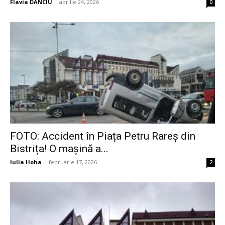
Flavia DANCIU
-
aprilie 24, 2026
0
FOTO: Accident în Piața Petru Rareș din
Bistrița! O mașină a...
Iulia Hoha
-
februarie 17, 2026
2