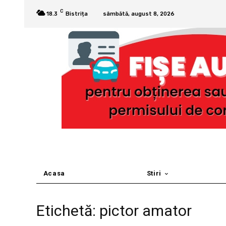
C
18.3
Bistrița
sâmbătă, august 8, 2026
Acasa
Stiri
Etichetă: pictor amator