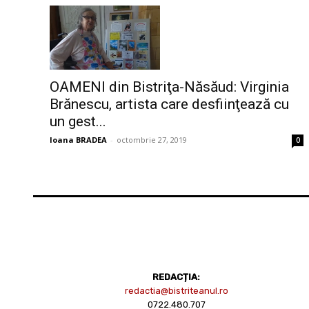
OAMENI din Bistriţa-Năsăud: Virginia
Brănescu, artista care desfiinţează cu
un gest...
Ioana BRADEA
-
octombrie 27, 2019
0
REDACȚIA:
redactia@bistriteanul.ro
0722.480.707