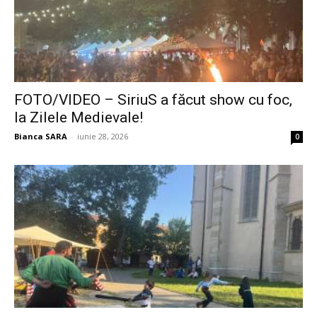
FOTO/VIDEO – SiriuS a făcut show cu foc,
la Zilele Medievale!
Bianca SARA
-
iunie 28, 2026
0