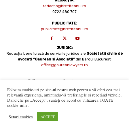
REDACȚIA:
redactia@bistriteanul.ro
0722.480.707
PUBLICITATE:
publicitate@bistriteanul.ro
JURIDIC:
Redacția beneficiază de serviciile juridice ale
Societatii civile de
avocati “Gaurean si Asociatii”
din Baroul Bucuresti
office@gaureanlawyers.ro
Folosim cookie-uri pe site-ul nostru web pentru a vă oferi cea mai
relevantă experiență, amintindu-vă preferințele și repetând vizitele.
Dând clic pe „Accept”, sunteți de acord cu utilizarea TOATE
cookie-urile.
Reproducerea totală sau parțială a materialelor este permisă
numai cu acordul expres al Bistriteanul.Ro. © Copyright 2008 -
Setari cookies
ACCEPT
2021 Bistrițeanul.ro
Made with ♥ by
201.ro