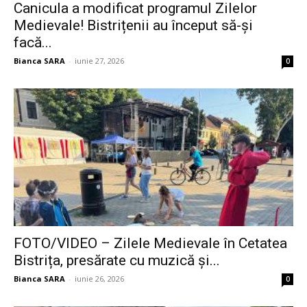
Canicula a modificat programul Zilelor
Medievale! Bistrițenii au început să-și
facă...
Bianca SARA
-
iunie 27, 2026
0
FOTO/VIDEO – Zilele Medievale în Cetatea
Bistrița, presărate cu muzică și...
Bianca SARA
-
iunie 26, 2026
0