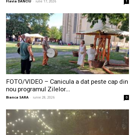
Flavia DANCIU
-
iulie 17, 2026
1
FOTO/VIDEO – Canicula a dat peste cap din
nou programul Zilelor...
Bianca SARA
-
iunie 28, 2026
0