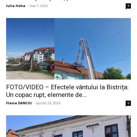
Iulia Hoha
-
mai 1, 2026
0
FOTO/VIDEO – Efectele vântului la Bistrița:
Un copac rupt, elemente de...
Flavia DANCIU
-
aprilie 26, 2026
0