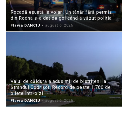
Rocadă eșuată la volan: Un tânăr fără permis
din Rodna s-a dat de gol când a văzut poliția
Flavia DANCIU
-
august 6, 2026
Valul de căldură a adus mii de bistrițeni la
Ștrandul Codrișor. Record de peste 1.700 de
bilete într-o zi
Flavia DANCIU
-
august 6, 2026