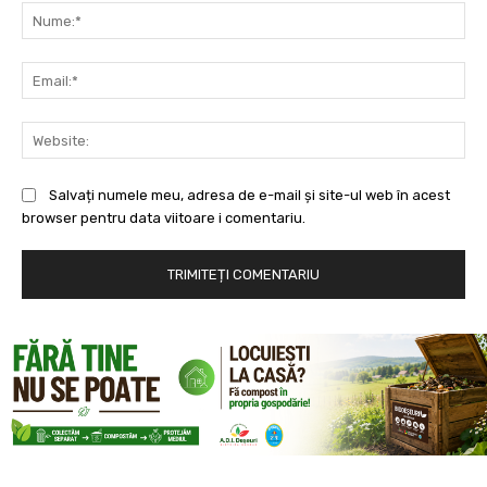
Nu
Ema
Web
Salvați numele meu, adresa de e-mail și site-ul web în acest
browser pentru data viitoare i comentariu.