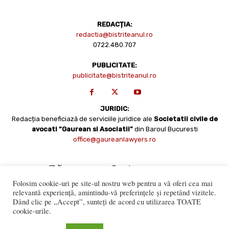
REDACȚIA:
redactia@bistriteanul.ro
0722.480.707
PUBLICITATE:
publicitate@bistriteanul.ro
JURIDIC:
Redacția beneficiază de serviciile juridice ale
Societatii civile de
avocati “Gaurean si Asociatii”
din Baroul Bucuresti
office@gaureanlawyers.ro
Folosim cookie-uri pe site-ul nostru web pentru a vă oferi cea mai
relevantă experiență, amintindu-vă preferințele și repetând vizitele.
Dând clic pe „Accept”, sunteți de acord cu utilizarea TOATE
cookie-urile.
Reproducerea totală sau parțială a materialelor este permisă
numai cu acordul expres al Bistriteanul.Ro. © Copyright 2008 -