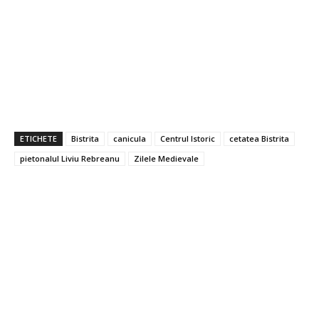
ETICHETE
Bistrita
canicula
Centrul Istoric
cetatea Bistrita
pietonalul Liviu Rebreanu
Zilele Medievale