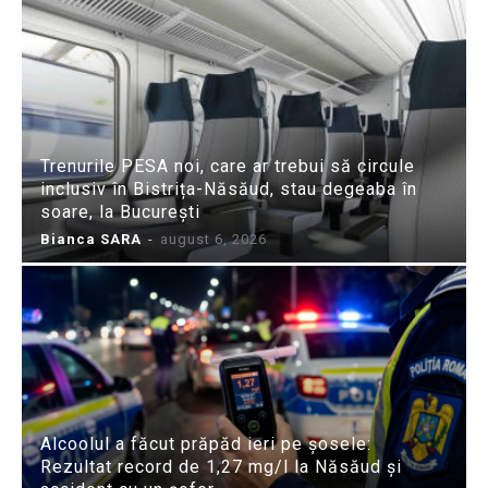
Trenurile PESA noi, care ar trebui să circule
inclusiv în Bistrița-Năsăud, stau degeaba în
soare, la București
Bianca SARA
-
august 6, 2026
Alcoolul a făcut prăpăd ieri pe șosele:
Rezultat record de 1,27 mg/l la Năsăud și