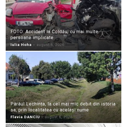
FOTO: Accident la Coldău, cu mai multe
persoane implicate
Iulia Hoha
-
august 6, 2026
Pârâul Lechința, la cel mai mic debit din istoria
sa, prin localitatea cu același nume
Flavia DANCIU
-
august 6, 2026