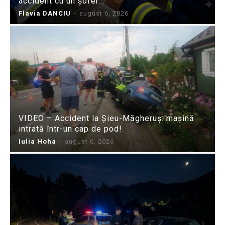
accident cu un șofer...
Flavia DANCIU
-
august 6, 2026
VIDEO – Accident la Șieu-Măgheruș: mașină
intrată într-un cap de pod!
Iulia Hoha
-
august 6, 2026