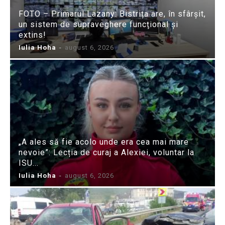
FOTO – Primarul Lazany: Bistrița are, în sfârșit,
un sistem de supraveghere funcțional și
extins!
Iulia Hoha
-
august 6, 2026
„A ales să fie acolo unde era cea mai mare
nevoie”: Lecția de curaj a Alexiei, voluntar la
ISU...
Iulia Hoha
-
august 6, 2026