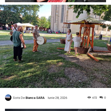
Scris De
Bianca SARA
672
0
Iunie 28, 2026