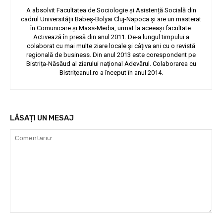
A absolvit Facultatea de Sociologie și Asistență Socială din
cadrul Universității Babeș-Bolyai Cluj-Napoca și are un masterat
în Comunicare și Mass-Media, urmat la aceeași facultate.
Activează în presă din anul 2011. De-a lungul timpului a
colaborat cu mai multe ziare locale și câțiva ani cu o revistă
regională de business. Din anul 2013 este corespondent pe
Bistrița-Năsăud al ziarului național Adevărul. Colaborarea cu
Bistrițeanul.ro a început în anul 2014.
LĂSAȚI UN MESAJ
Comentariu: