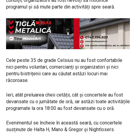
condiții, organizatorii au fost nevoiți să modifice
programul și să mute parte din activități spre seară.
Cele peste 35 de grade Celsius nu au fost confortabile
nici pentru voluntari, comercianți și organizatori și nici
pentru bistrițenii care au căutat astăzi locuri mai
răcoroase.
Ieri, atât preluarea cheii cetății, cât și concertele au fost
devansate cu o jumătate de oră, iar astăzi toate activitățile
programate la ora 18:00 au fost devansate cu o oră.
Evenimentul se încheie în această seară, cu concertele
susținute de Halta H, Mano & Gregor și Nightlosers.