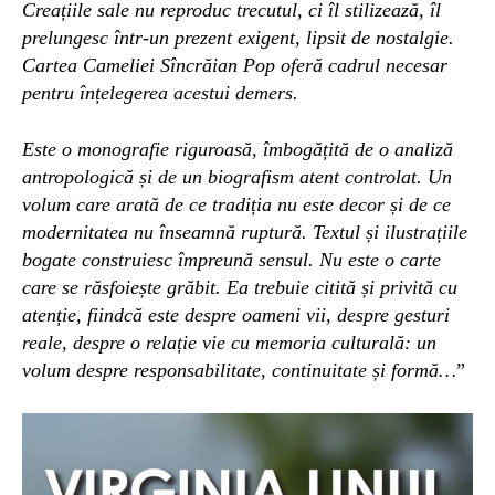
Creațiile sale nu reproduc trecutul, ci îl stilizează, îl
prelungesc într-un prezent exigent, lipsit de nostalgie.
Cartea Cameliei Sîncrăian Pop oferă cadrul necesar
pentru înțelegerea acestui demers.
Este o monografie riguroasă, îmbogățită de o analiză
antropologică și de un biografism atent controlat. Un
volum care arată de ce tradiția nu este decor și de ce
modernitatea nu înseamnă ruptură. Textul și ilustrațiile
bogate construiesc împreună sensul. Nu este o carte
care se răsfoiește grăbit. Ea trebuie citită și privită cu
atenție, fiindcă este despre oameni vii, despre gesturi
reale, despre o relație vie cu memoria culturală: un
volum despre responsabilitate, continuitate și formă…
”