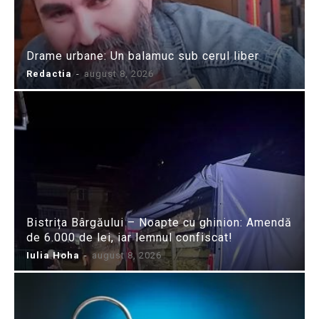
Drame urbane: Un balamuc sub cerul liber
Redactia
-
august 8, 2026
Bistrița Bârgăului – Noapte cu ghinion: Amendă
de 6.000 de lei, iar lemnul confiscat!
Iulia Hoha
-
august 8, 2026