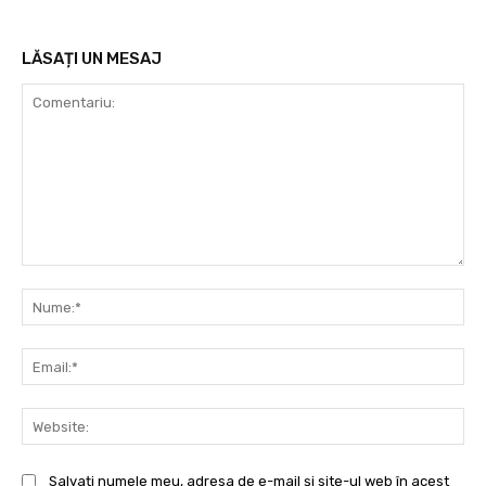
LĂSAȚI UN MESAJ
Comentariu:
Nu
Ema
Web
Salvați numele meu, adresa de e-mail și site-ul web în acest