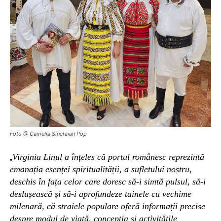
Foto @ Camelia Sîncrăian Pop
Virginia Linul a înțeles că portul românesc reprezintă
„
emanația esenței spiritualității, a sufletului nostru,
deschis în fața celor care doresc să-i simtă pulsul, să-i
deslușească și să-i aprofundeze tainele cu vechime
milenară, că straiele populare oferă informații precise
despre modul de viață, concepția și activitățile