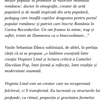
meșter popular la promotor al valorilor neamului
românesc: doctor în etnografie, creator de artă
populară și de modă inspirată din arta populară,
pedagog care insuflă copiilor dragostea pentru portul
popular românesc și patriot care înscrie România în
Cartea Recordurilor. Un om frumos la minte, trup și
suflet, trimis de Dumnezeu ca o binecuvântare…
”
Vasile Sebastian Dâncu subliniază, de altfel,
în prefața
cărții
că ni se
propune „
o întâlnire esențială între
creația Virginiei Linul și lectura critică a Cameliei
Sîncrăian Pop, între formă și reflecție, între tradiție și
modernitate asumată.
Virginia Linul este un creator care nu recuperează
folclorul, ci îl transformă. Ea lucrează cu structurile lui
profunde, cu ritmul, proporția și gravitatea formelor.