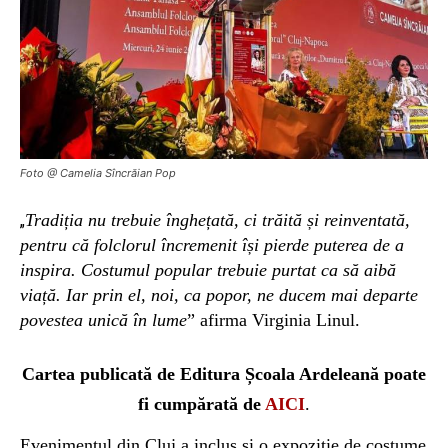
Foto @ Camelia Sîncrăian Pop
Tradiția nu trebuie înghețată, ci trăită și reinventată,
„
pentru că folclorul încremenit își pierde puterea de a
inspira. Costumul popular trebuie purtat ca să aibă
viață. Iar prin el, noi, ca popor, ne ducem mai departe
povestea unică în lume
” afirm
a
Virginia Linul.
Cartea
publicată de Editura Școala Ardeleană
poate
fi cumpărată de
AICI
.
Evenimentul
din Cluj
a inclus și o expoziție de costume