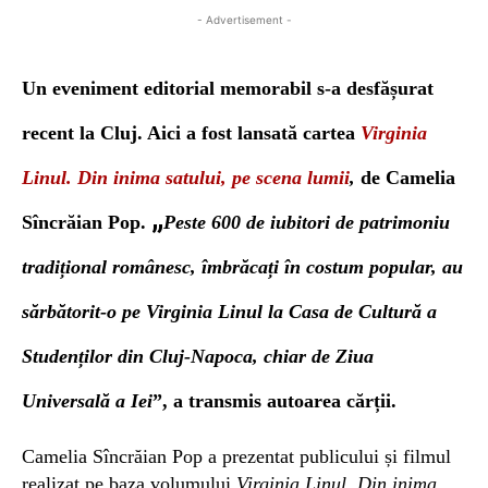
- Advertisement -
U
n eveniment editorial
memorabil s-a desfășurat
recent
la Cluj. Aici a fost lansată cartea
Virginia
Linul. Din inima satului, pe scena lumii
,
de
Camelia
„
Sîncrăian Pop.
Peste 600 de iubitori de patrimoniu
tradițional românesc, îmbrăcați în costum popular, au
sărbătorit-o pe
Virginia Linul
la Casa de Cultură a
Studenților din Cluj-Napoca, chiar de Ziua
Universală a Iei
”, a transmis autoarea cărții.
Camelia Sîncrăian Pop a prezentat publicului și fi
lm
ul
realizat pe baza volumului
Virginia Linul. Din inima