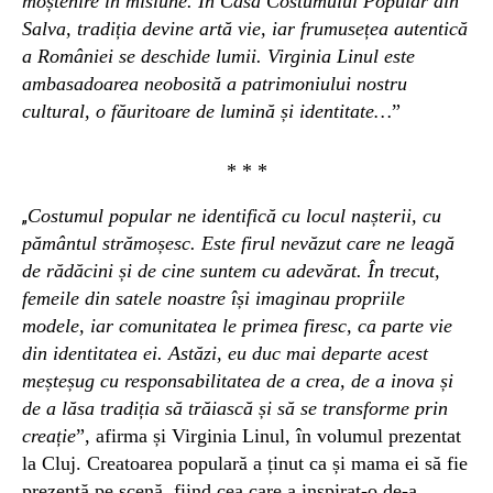
moștenire în misiune. În Casa Costumului Popular din
Salva, tradiția devine artă vie, iar frumusețea autentică
a României se deschide lumii. Virginia Linul este
ambasadoarea neobosită a patrimoniului nostru
cultural, o făuritoare de lumină și identitate…
”
* * *
Costumul popular ne identifică cu locul nașterii, cu
„
pământul strămoșesc. Este firul nevăzut care ne leagă
de rădăcini și de cine suntem cu adevărat. În trecut,
femeile din satele noastre își imaginau propriile
modele, iar comunitatea le primea firesc, ca parte vie
din identitatea ei. Astăzi, eu duc mai departe acest
meșteșug cu responsabilitatea de a crea, de a inova și
de a lăsa tradiția să trăiască și să se transforme prin
creație
”, afirma și Virginia Linul, în volumul prezentat
la Cluj. Creatoarea populară a ținut ca și mama ei să fie
prezentă pe scenă, fiind cea care a inspirat-o de-a