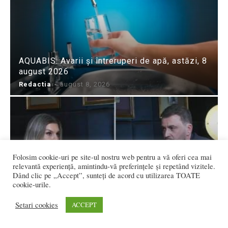
AQUABIS: Avarii și întreruperi de apă, astăzi, 8
august 2026
Redactia
-
august 8, 2026
Folosim cookie-uri pe site-ul nostru web pentru a vă oferi cea mai
relevantă experiență, amintindu-vă preferințele și repetând vizitele.
Dând clic pe „Accept”, sunteți de acord cu utilizarea TOATE
VIDEO: Aquabis, la mijlocul clasamentului
cookie-urile.
național la tarife. Andrei Kozuk: „Îmi doresc ca
2027 să nu fie un an...
Setari cookies
ACCEPT
Iulia Hoha
-
august 8, 2026