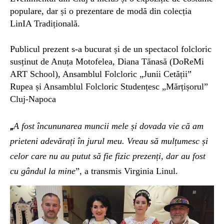
populare, dar și o prezentare de modă din col
e
cția
LinIA Tradițională.
Publicul prezent s-a bucurat și de un spectacol folcloric
susținut de Anuța Motofelea,
Diana Tănasă
(
DoReMi
ART School
),
Ansamblul Folcloric „Junii Cetății”
Rupea
și
Ansamblul Folcloric Studențesc „Mărțișorul”
Cluj-Napoca
„
A
fost încununarea muncii mele
ș
i dovada vie c
ă
am
prieteni adevărați
î
n jurul meu. Vreau s
ă
mulțumesc și
celor care nu au putut s
ă
fie fizic prezenți, dar au fost
cu gândul la mine
”, a transmis Virginia Linul.