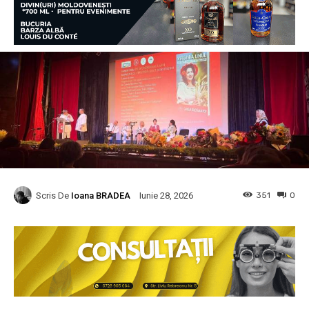
Scris De
Ioana BRADEA
351
0
Iunie 28, 2026