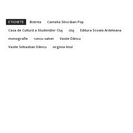
ETICHETE
Bistrita
Camelia Sîncrăian Pop
Casa de Cultură a Studenților Cluj
cluj
Editura Scoala Ardeleana
monografie
runcu salvei
Vasile Dâncu
Vasile Sebastian Dâncu
virginia linul