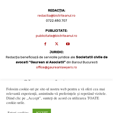
REDACȚIA:
redactia@bistriteanul.ro
0722.480.707
PUBLICITATE:
publicitate@bistriteanul.ro
JURIDIC:
Redacția beneficiază de serviciile juridice ale
Societatii civile de
avocati “Gaurean si Asociatii”
din Baroul Bucuresti
office@gaureanlawyers.ro
Folosim cookie-uri pe site-ul nostru web pentru a vă oferi cea mai
relevantă experiență, amintindu-vă preferințele și repetând vizitele.
Dând clic pe „Accept”, sunteți de acord cu utilizarea TOATE
cookie-urile.
Reproducerea totală sau parțială a materialelor este permisă
numai cu acordul expres al Bistriteanul.Ro. © Copyright 2008 -
Setari cookies
ACCEPT