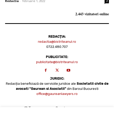
Redactia
-
februarie 1, 2022
2
2.443 vizitatori online
REDACȚIA:
redactia@bistriteanul.ro
0722.480.707
PUBLICITATE:
publicitate@bistriteanul.ro
JURIDIC:
Redacția beneficiază de serviciile juridice ale
Societatii civile de
avocati “Gaurean si Asociatii”
din Baroul Bucuresti
office@gaureanlawyers.ro