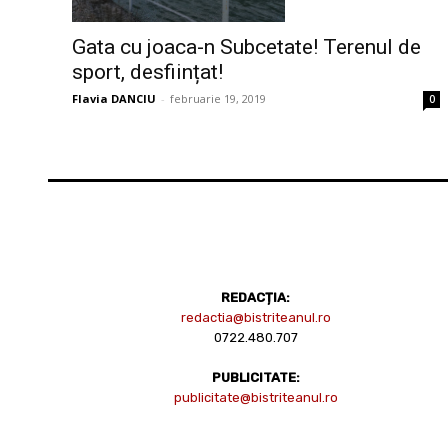
Gata cu joaca-n Subcetate! Terenul de
sport, desființat!
Flavia DANCIU
-
februarie 19, 2019
0
REDACȚIA:
redactia@bistriteanul.ro
0722.480.707
PUBLICITATE:
publicitate@bistriteanul.ro