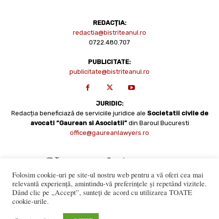
REDACȚIA:
redactia@bistriteanul.ro
0722.480.707
PUBLICITATE:
publicitate@bistriteanul.ro
JURIDIC:
Redacția beneficiază de serviciile juridice ale
Societatii civile de
avocati “Gaurean si Asociatii”
din Baroul Bucuresti
office@gaureanlawyers.ro
Folosim cookie-uri pe site-ul nostru web pentru a vă oferi cea mai
relevantă experiență, amintindu-vă preferințele și repetând vizitele.
Dând clic pe „Accept”, sunteți de acord cu utilizarea TOATE
cookie-urile.
Reproducerea totală sau parțială a materialelor este permisă
numai cu acordul expres al Bistriteanul.Ro. © Copyright 2008 -