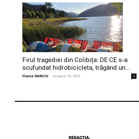
Firul tragediei din Colibița: DE CE s-a
scufundat hidrobicicleta, trăgând un...
Flavia DANCIU
-
ianuarie 10, 2023
5
REDACȚIA: