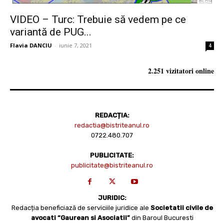
VIDEO – Turc: Trebuie să vedem pe ce
variantă de PUG...
Flavia DANCIU
-
iunie 7, 2021
4
2.251 vizitatori online
REDACȚIA:
redactia@bistriteanul.ro
0722.480.707
PUBLICITATE:
publicitate@bistriteanul.ro
JURIDIC:
Redacția beneficiază de serviciile juridice ale
Societatii civile de
avocati “Gaurean si Asociatii”
din Baroul Bucuresti