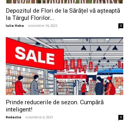
Depozitul de Flori de la Sărățel vă așteaptă
la Târgul Florilor...
Iulia Hoha
-
octombrie 14, 2025
0
Prinde reducerile de sezon. Cumpără
inteligent!
Redactia
-
octombrie 6, 2025
0