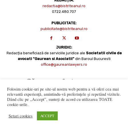
REDACȚIA:
redactia@bistriteanul.ro
0722.480.707
PUBLICITATE:
publicitate@bistriteanul.ro
JURIDIC:
Redacția beneficiază de serviciile juridice ale
Societatii civile de
avocati “Gaurean si Asociatii”
din Baroul Bucuresti
office@gaureanlawyers.ro
Folosim cookie-uri pe site-ul nostru web pentru a vă oferi cea mai
relevantă experiență, amintindu-vă preferințele și repetând vizitele.
Dând clic pe „Accept”, sunteți de acord cu utilizarea TOATE
cookie-urile.
Reproducerea totală sau parțială a materialelor este permisă
numai cu acordul expres al Bistriteanul.Ro. © Copyright 2008 -
Setari cookies
ACCEPT
2021 Bistrițeanul.ro
Made with ♥ by
201.ro