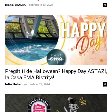
Ioana BRADEA
-
februarie 13, 2025
0
Pregătiți de Halloween? Happy Day ASTĂZI,
la Casa EMA Bistrița!
Iulia Hoha
-
octombrie 24, 2024
0