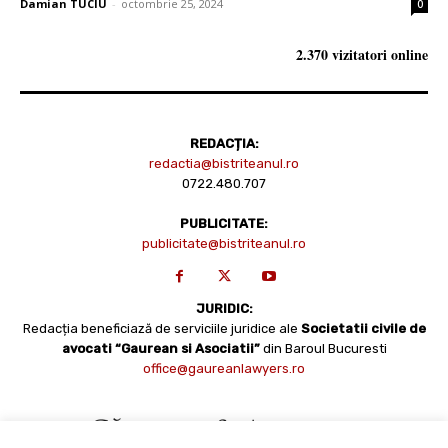
Damian TUCIU
-
octombrie 25, 2024
0
2.370 vizitatori online
REDACȚIA:
redactia@bistriteanul.ro
0722.480.707
PUBLICITATE:
publicitate@bistriteanul.ro
JURIDIC:
Redacția beneficiază de serviciile juridice ale
Societatii civile de
avocati “Gaurean si Asociatii”
din Baroul Bucuresti
office@gaureanlawyers.ro