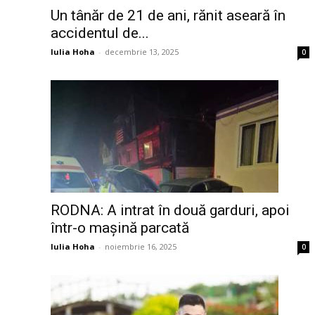
Un tânăr de 21 de ani, rănit aseară în
accidentul de...
Iulia Hoha
-
decembrie 13, 2025
0
RODNA: A intrat în două garduri, apoi
într-o mașină parcată
Iulia Hoha
-
noiembrie 16, 2025
0