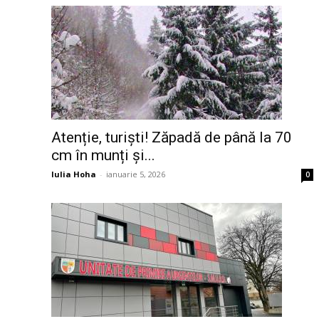
Atenție, turiști! Zăpadă de până la 70
cm în munți și...
Iulia Hoha
-
ianuarie 5, 2026
0