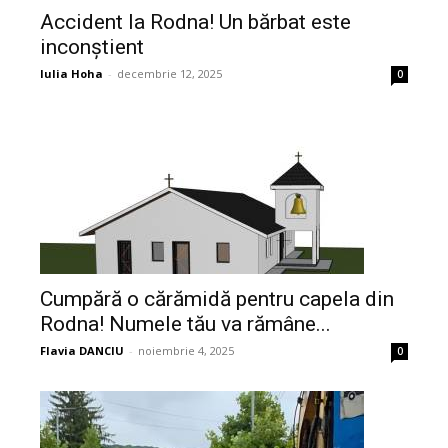
Accident la Rodna! Un bărbat este
inconștient
Iulia Hoha
-
decembrie 12, 2025
0
Cumpără o cărămidă pentru capela din
Rodna! Numele tău va rămâne...
Flavia DANCIU
-
noiembrie 4, 2025
0