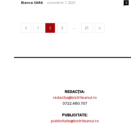
Bianca SARA
-
octombrie 7, 2025
0
...
1
2
3
21
REDACȚIA:
redactia@bistriteanul.ro
0722.480.707
PUBLICITATE:
publicitate@bistriteanul.ro