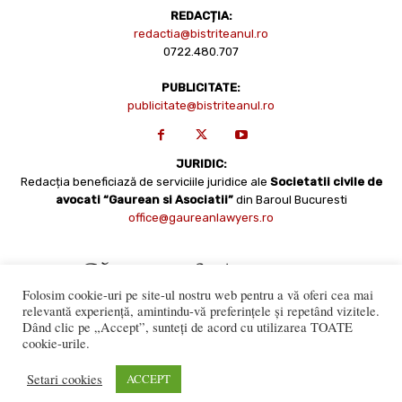
REDACȚIA:
redactia@bistriteanul.ro
0722.480.707
PUBLICITATE:
publicitate@bistriteanul.ro
JURIDIC:
Redacția beneficiază de serviciile juridice ale
Societatii civile de
avocati “Gaurean si Asociatii”
din Baroul Bucuresti
office@gaureanlawyers.ro
Folosim cookie-uri pe site-ul nostru web pentru a vă oferi cea mai
relevantă experiență, amintindu-vă preferințele și repetând vizitele.
Dând clic pe „Accept”, sunteți de acord cu utilizarea TOATE
cookie-urile.
Reproducerea totală sau parțială a materialelor este permisă
numai cu acordul expres al Bistriteanul.Ro. © Copyright 2008 -
Setari cookies
ACCEPT
2021 Bistrițeanul.ro
Made with ♥ by
201.ro