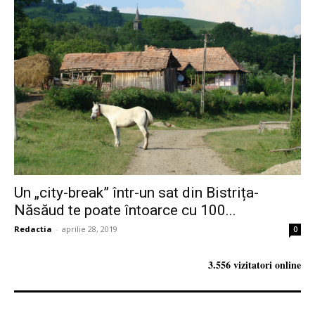
Un „city-break” într-un sat din Bistrița-
Năsăud te poate întoarce cu 100...
Redactia
-
aprilie 28, 2019
0
3.556 vizitatori online