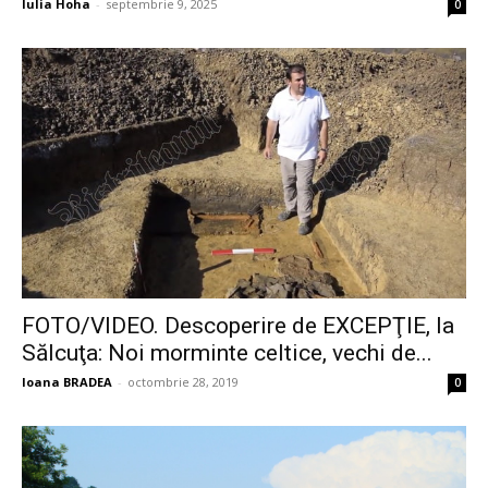
Iulia Hoha
-
septembrie 9, 2025
0
FOTO/VIDEO. Descoperire de EXCEPŢIE, la
Sălcuţa: Noi morminte celtice, vechi de...
Ioana BRADEA
-
octombrie 28, 2019
0