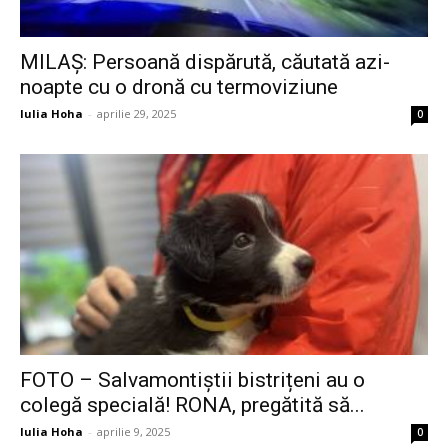
MILAȘ: Persoană dispărută, căutată azi-
noapte cu o dronă cu termoviziune
Iulia Hoha
-
aprilie 29, 2025
0
FOTO – Salvamontiștii bistrițeni au o
colegă specială! RONA, pregătită să...
Iulia Hoha
-
aprilie 9, 2025
0