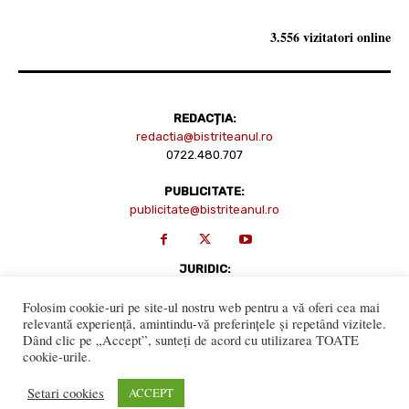
3.556 vizitatori online
REDACȚIA:
redactia@bistriteanul.ro
0722.480.707
PUBLICITATE:
publicitate@bistriteanul.ro
JURIDIC:
Redacția beneficiază de serviciile juridice ale
Societatii civile de
Folosim cookie-uri pe site-ul nostru web pentru a vă oferi cea mai
avocati “Gaurean si Asociatii”
din Baroul Bucuresti
relevantă experiență, amintindu-vă preferințele și repetând vizitele.
office@gaureanlawyers.ro
Dând clic pe „Accept”, sunteți de acord cu utilizarea TOATE
cookie-urile.
Setari cookies
ACCEPT