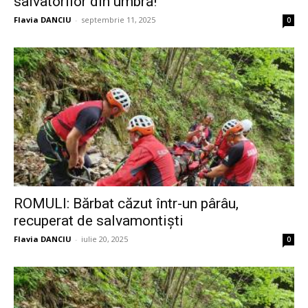
salvatorilor din umbră!”
Flavia DANCIU
-
septembrie 11, 2025
0
ROMULI: Bărbat căzut într-un pârâu,
recuperat de salvamontiști
Flavia DANCIU
-
iulie 20, 2025
0