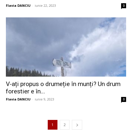
Flavia DANCIU
-
iunie 22, 2023
0
V-ați propus o drumeție în munți? Un drum
forestier e în...
Flavia DANCIU
-
iunie 9, 2023
0
1
2