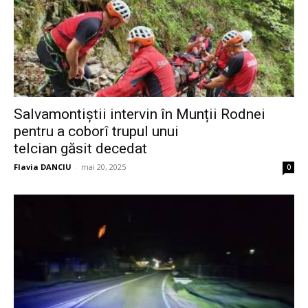
Salvamontiștii intervin în Munții Rodnei
pentru a coborî trupul unui
telcian găsit decedat
Flavia DANCIU
-
mai 20, 2025
0