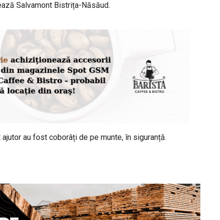
ază Salvamont Bistrița-Năsăud.
at ajutor au fost coborâți de pe munte, în siguranță.