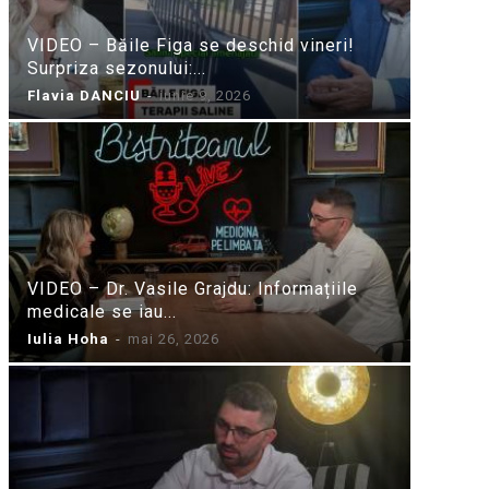
VIDEO – Băile Figa se deschid vineri!
Surpriza sezonului:...
Flavia DANCIU
-
iunie 9, 2026
VIDEO – Dr. Vasile Grajdu: Informațiile
medicale se iau...
Iulia Hoha
-
mai 26, 2026