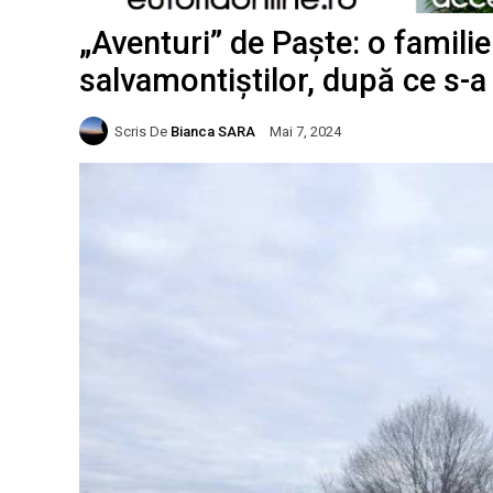
„Aventuri” de Paște: o familie
salvamontiștilor, după ce s-a 
Scris De
Bianca SARA
Mai 7, 2024