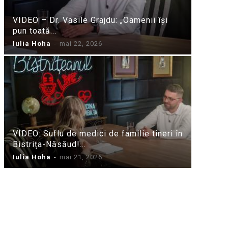
VIDEO – Dr. Vasile Grajdu: „Oamenii își
pun toată...
Iulia Hoha
-
mai 22, 2026
VIDEO: Suflu de medici de familie tineri în
Bistrița-Năsăud!...
Iulia Hoha
-
mai 21, 2026