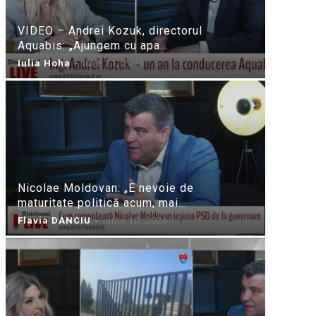
VIDEO – Andrei Kozuk, directorul
Aquabis: „Ajungem cu apa...
Iulia Hoha
-
iulie 21, 2026
Nicolae Moldovan: „E nevoie de
maturitate politică acum, mai...
Flavia DANCIU
-
iunie 10, 2026