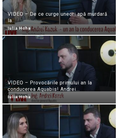
VIDEO – De ce curge uneori apă murdară
la...
Iulia Hoha
-
iulie 24, 2026
VIDEO – Provocările primului an la
conducerea Aquabis! Andrei...
Iulia Hoha
-
iulie 21, 2026