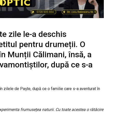
e zile le-a deschis
petitul pentru drumeții. O
în Munții Călimani, însă, a
lvamontiștilor, după ce s-a
 în zilele de Paște, după ce o familie care s-a aventurat în
experimenta frumusețea naturii. Cu toate acestea o rătăcire