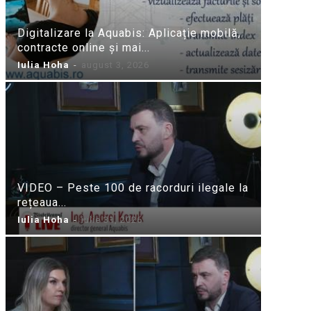
Digitalizare la Aquabis: Aplicație mobilă,
contracte online și mai...
Iulia Hoha
-
august 3, 2026
VIDEO – Peste 100 de racorduri ilegale la
rețeaua...
Iulia Hoha
-
iulie 31, 2026