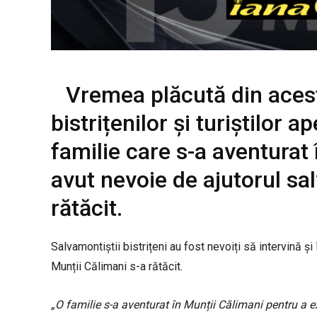
Vremea plăcută din acest
bistrițenilor și turiștilor a
familie care s-a aventurat 
avut nevoie de ajutorul sa
rătăcit.
Salvamontiștii bistrițeni au fost nevoiți să intervină și
Munții Călimani s-a rătăcit.
„O familie s-a aventurat în Munții Călimani pentru a 