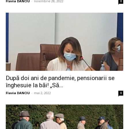
Flavia DANCIU
-
noiembrie 28, 2022
0
După doi ani de pandemie, pensionarii se
înghesuie la băi! „Să...
Flavia DANCIU
-
mai 2, 2022
0