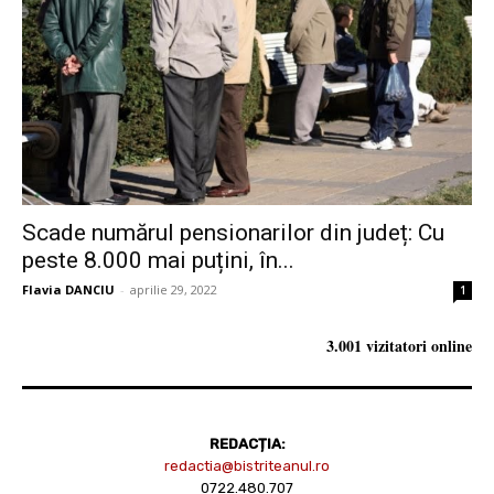
Scade numărul pensionarilor din județ: Cu
peste 8.000 mai puțini, în...
Flavia DANCIU
-
aprilie 29, 2022
1
3.001 vizitatori online
REDACȚIA:
redactia@bistriteanul.ro
0722.480.707