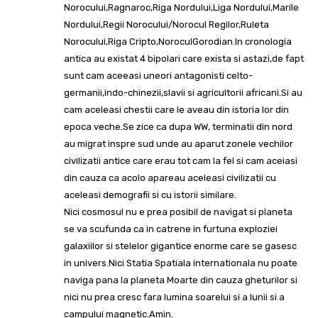
Norocului,Ragnaroc,Riga Nordului,Liga Nordului,Marile
Nordului,Regii Norocului/Norocul Regilor,Ruleta
Norocului,Riga Cripto,NoroculGorodian.In cronologia
antica au existat 4 bipolari care exista si astazi,de fapt
sunt cam aceeasi uneori antagonisti celto-
germanii,indo-chinezii,slavii si agricultorii africani.Si au
cam aceleasi chestii care le aveau din istoria lor din
epoca veche.Se zice ca dupa WW, terminatii din nord
au migrat inspre sud unde au aparut zonele vechilor
civilizatii antice care erau tot cam la fel si cam aceiasi
din cauza ca acolo apareau aceleasi civilizatii cu
aceleasi demografii si cu istorii similare.
Nici cosmosul nu e prea posibil de navigat si planeta
se va scufunda ca in catrene in furtuna exploziei
galaxiilor si stelelor gigantice enorme care se gasesc
in univers.Nici Statia Spatiala internationala nu poate
naviga pana la planeta Moarte din cauza gheturilor si
nici nu prea cresc fara lumina soarelui si a lunii si a
campului magnetic.Amin.