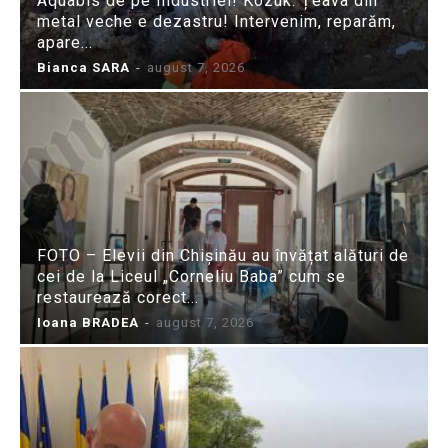
Aquabis de pe Industriei! Kozuk: Țeava din
metal veche e dezastru! Intervenim, reparăm,
apare...
Bianca SARA
-
august 7, 2026
FOTO – Elevii din Chișinău au învățat alături de
cei de la Liceul „Corneliu Baba” cum se
restaurează corect...
Ioana BRADEA
-
august 7, 2026