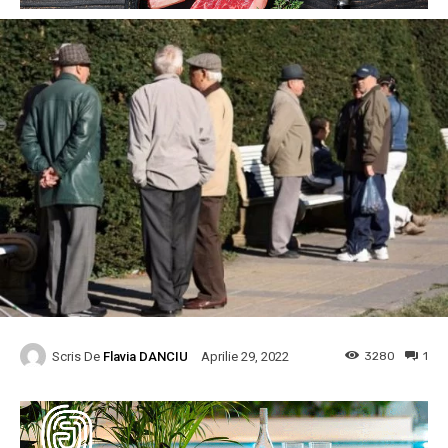
Scris De
Flavia DANCIU
3280
1
Aprilie 29, 2022