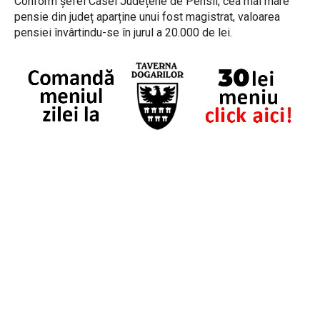
Conform șefei Casei Județene de Pensii, cea mai mare
pensie din județ aparține unui fost magistrat, valoarea
pensiei învârtindu-se în jurul a 20.000 de lei.