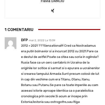
Flavia DANCIU
1 COMENTARIU
DFP
mai 2, 2022 La 13:39
2012 = 2021 ???Senzational!!! Cred ca Nostradamus
era putin bolnavior si a incurcat 2012 cu 2021.Pare ca
e destul de astfel.Poate ca citea sau scria in oglinda?
Rusia face ca un cerc cantabric in Ucraina de la
originile lor scitice si sarmat si o epurare a ucrainenilor
si crearea tampului Armada.Sunt precum colosii de lut
in cap din vechime cum era Titanu, Otanu, Itanu,
Botanu sau Putanu.Se pare ca toate imperiile au cam
aceeasi istorie aproape identica ca o paralelistica
cronologica prin secole.Si acum ar incepe prin
Estonia/estoria sau ostrogoths,sau Riga