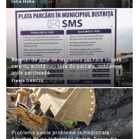
Iulia Hoha
-
august 7, 2026
Amenzi de sute de lei pentru cei fără vinietă
care nu achită nici taxa de parcare, indiferent
unde parchează
Flavia DANCIU
-
august 7, 2026
Probleme peste probleme la magistrala