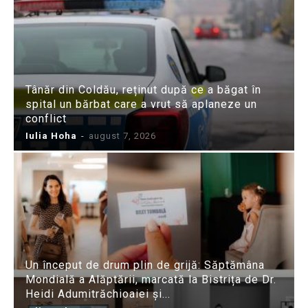
Tânăr din Coldău, reținut după ce a băgat în
spital un bărbat care a vrut să aplaneze un
conflict
Iulia Hoha
-
august 7, 2026
Un început de drum plin de grijă: Săptămâna
Mondială a Alăptării, marcată la Bistrița de Dr.
Heidi Adumitrăchioaiei și...