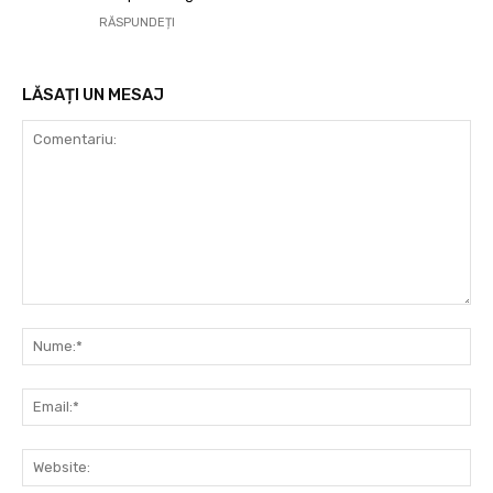
RĂSPUNDEȚI
LĂSAȚI UN MESAJ
Comentariu:
Nu
Ema
Web