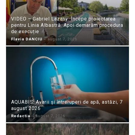
VIDEO – Gabriel Lazany: Începe proiectarea
pentru Linia Albastră. Apoi demarăm procedura
de execuție
Flavia DANCIU
-
august 7, 2026
AQUABIS: Avarii și întreruperi de apă, astăzi, 7
august 2026
Redactia
-
august 7, 2026