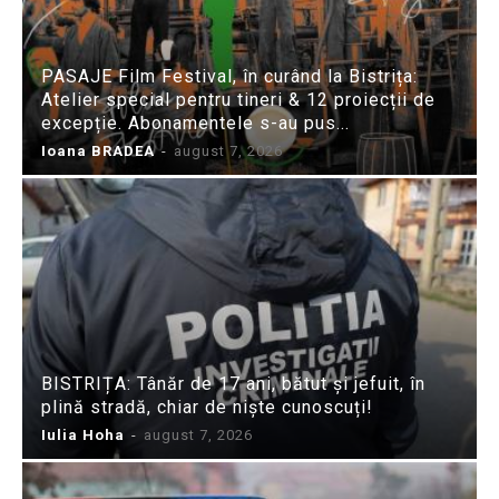
PASAJE Film Festival, în curând la Bistrița:
Atelier special pentru tineri & 12 proiecții de
excepție. Abonamentele s-au pus...
Ioana BRADEA
-
august 7, 2026
BISTRIȚA: Tânăr de 17 ani, bătut și jefuit, în
plină stradă, chiar de niște cunoscuți!
Iulia Hoha
-
august 7, 2026