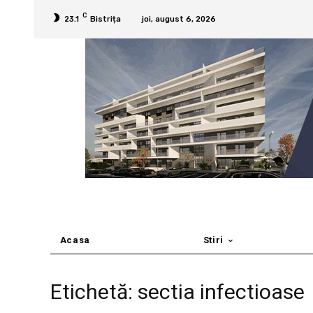
C
23.1
Bistrița
joi, august 6, 2026
Acasa
Stiri
Etichetă: sectia infectioase