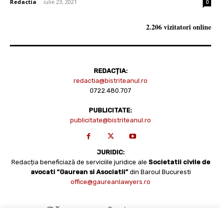
Redactia
-
iulie 23, 2021
0
2.206 vizitatori online
REDACȚIA:
redactia@bistriteanul.ro
0722.480.707
PUBLICITATE:
publicitate@bistriteanul.ro
JURIDIC:
Redacția beneficiază de serviciile juridice ale
Societatii civile de
avocati “Gaurean si Asociatii”
din Baroul Bucuresti
office@gaureanlawyers.ro