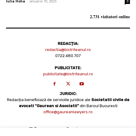
Iulia Hoha
-
ianuarie 10, 2025
0
2.731 vizitatori online
REDACȚIA:
redactia@bistriteanul.ro
0722.480.707
PUBLICITATE:
publicitate@bistriteanul.ro
JURIDIC:
Redacția beneficiază de serviciile juridice ale
Societatii civile de
avocati “Gaurean si Asociatii”
din Baroul Bucuresti
office@gaureanlawyers.ro