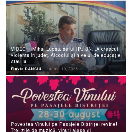
VIDEO – Mihai Lupșa, șeful IPJ BN: „A crescut
violența în județ. Alcoolul și nivelul de educație
stau la...
Flavia DANCIU
-
august 10, 2026
Povestea Vinului pe Pasajele Bistriței revine!
Trei zile de muzică, vinuri alese și