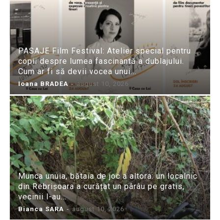
PASAJE Film Festival: Atelier special pentru
copii despre lumea fascinantă a dublajului.
Cum ar fi să devii vocea unui...
Ioana BRADEA
-
august 10, 2026
Munca unuia, bătaia de joc a altora: un localnic
din Rebrișoara a curățat un pârâu pe gratis,
vecinii l-au...
Bianca SARA
-
august 10, 2026