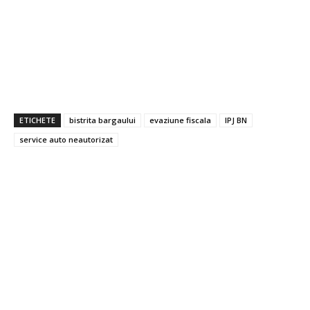
ETICHETE
bistrita bargaului
evaziune fiscala
IPJ BN
service auto neautorizat