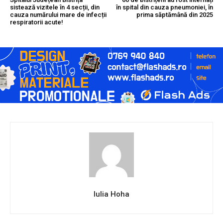
sistează vizitele în 4 secții, din
în spital din cauza pneumoniei, în
cauza numărului mare de infecții
prima săptămână din 2025
respiratorii acute!
Iulia Hoha