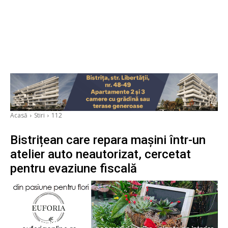
Acasă
Stiri
112
Bistrițean care repara mașini într-un
atelier auto neautorizat, cercetat
pentru evaziune fiscală