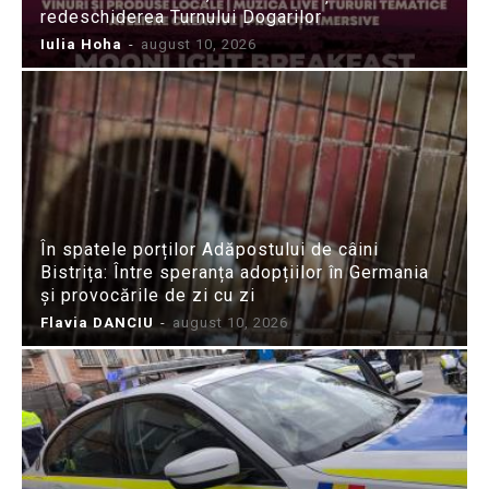
redeschiderea Turnului Dogarilor
Iulia Hoha
-
august 10, 2026
În spatele porților Adăpostului de câini
Bistrița: Între speranța adopțiilor în Germania
și provocările de zi cu zi
Flavia DANCIU
-
august 10, 2026