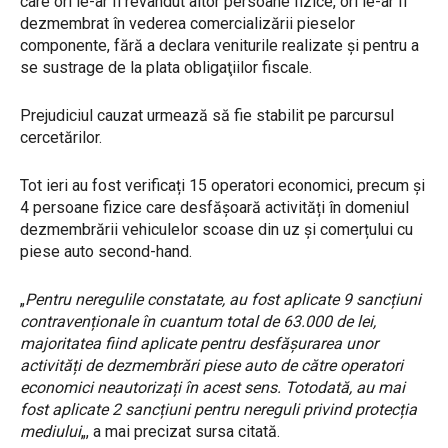
care ori le-ar fi revândut altor persoane fizice, ori le-ar fi
dezmembrat în vederea comercializării pieselor
componente, fără a declara veniturile realizate și pentru a
se sustrage de la plata obligaţiilor fiscale.
Prejudiciul cauzat urmează să fie stabilit pe parcursul
cercetărilor.
Tot ieri au fost verificați 15 operatori economici, precum și
4 persoane fizice care desfășoară activități în domeniul
dezmembrării vehiculelor scoase din uz și comerțului cu
piese auto second-hand.
„
Pentru neregulile constatate, au fost aplicate 9 sancțiuni
contravenționale în cuantum total de 63.000 de lei,
majoritatea fiind aplicate pentru desfășurarea unor
activități de dezmembrări piese auto de către operatori
economici neautorizați în acest sens. Totodată, au mai
fost aplicate 2 sancțiuni pentru nereguli privind protecția
mediului
„, a mai precizat sursa citată.