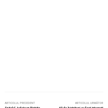
ARTICOLUL PRECEDENT
ARTICOLUL URMĂTOR
Spitalul Județean Bistrița
60 de bistrițeni au fost internați