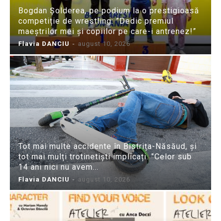
Bogdan Șolderea, pe podium la o prestigioasă
competiție de wrestling: ”Dedic premiul
maeștrilor mei și copiilor pe care-i antrenez!”
Flavia DANCIU
-
august 10, 2026
Tot mai multe accidente în Bistrița-Năsăud, și
tot mai mulți trotinetiști implicați. ”Celor sub
14 ani nici nu avem...
Flavia DANCIU
-
august 10, 2026