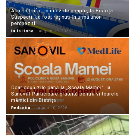
Atac în trafic, în miez de noapte, la Bistrița:
Suspecții au fost reținuți în urma unor
percheziții
Iulia Hoha
-
august 10, 2026
Doar două zile până la „Școala Mamei”, la
Sanovil! Participare gratuită pentru viitoarele
mămici din Bistrița
Redactia
-
august 10, 2026