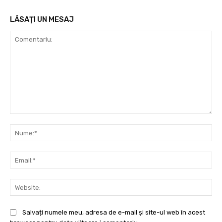
LĂSAȚI UN MESAJ
Comentariu:
Nu
Ema
Web
Salvați numele meu, adresa de e-mail și site-ul web în acest